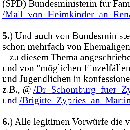
(SPD) Bundesministerin für Fam
/Mail_von_Heimkinder_an_Ren
5.
) Und auch von Bundesministeri
schon mehrfach von Ehemaligen
– zu diesem Thema angeschrieben
und von "möglichen Einzelfälle
und Jugendlichen in konfessionel
z.B., @
/Dr_Schomburg_fuer_Z
und
/Brigitte_Zypries_an_Marti
6.
) Alle legitimen Vorwürfe die