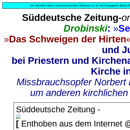
Der Betreiber dieser nichtkommerziellen Webseite ist der hoch-engagierte Martin M
Süddeutsche Zeitung-
on
Drobinski
:
»
Se
»
Das Schweigen der Hirten
und J
bei Priestern und Kirchen
Kirche i
Missbrauchsopfer Norbert De
um anderen kirchlichen
Süddeutsche Zeitung -
[
Enthoben aus dem Internet 