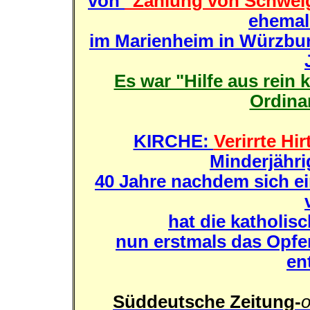
von
"Zahlung von Schwei
ehemal
im Marienheim in Würzbu
Es war "Hilfe aus rein 
Ordina
KIRCHE:
Verirrte Hir
Minderjähri
40 Jahre nachdem sich ei
hat die katholis
nun erstmals das Opfe
en
Süddeutsche Zeitung-
o