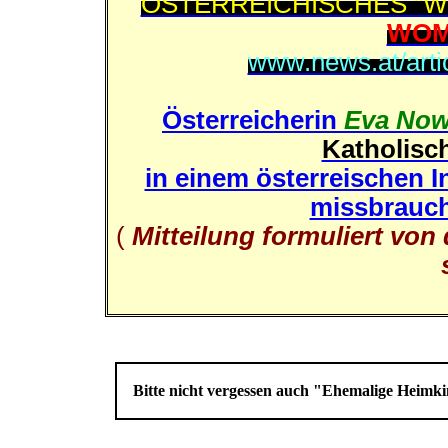
ÖSTERREICHISCHES "WOM
WOM
www.news.at/arti
Österreicherin
Eva Now
Katholisc
in einem österreischen I
missbraucht
(
Mitteilung formuliert von
Bitte nicht vergessen auch "Ehemalige Heim