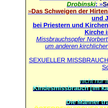
Drobinski
:
»
S
»
Das Schweigen der Hirten
und 
bei Priestern und Kirchen
Kirche 
Missbrauchsopfer Norbert D
um anderen kirchliche
SEXUELLER MISSBRAUCH - 1
S
nicht nur i
Kindesmissbrauch [im kat
Die Männer tr