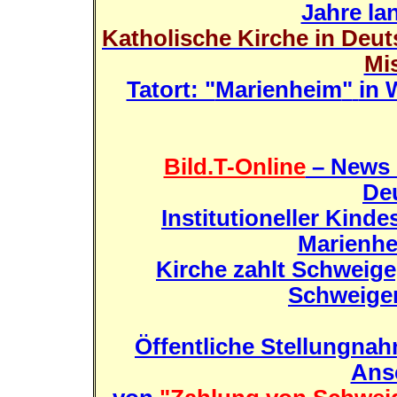
Jahre la
Katholische Kirche in Deu
Mi
Tatort: "
Marienheim
"
in 
Bild.T-Online
– News 
De
Institutioneller Kind
Marienhe
Kirche zahlt Schweig
Schweigen
Öffentliche Stellungnah
Ans