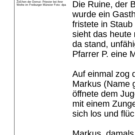
Die Ruine, der
Zeichen der Demut: Priester bei ihrer
Weihe im Freiburger Münster Foto: dpa
wurde ein Gasth
fristete in Sta
sieht das heute 
da stand, unfähi
Pfarrer P. eine 
Auf einmal zog d
Markus (Name ge
öffnete dem Jug
mit einem Zung
sich los und flüc
Markus, damals 1