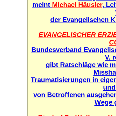
meint
Michael Häusler
, Le
der Evangelischen K
EVANGELISCHER ERZ
C
Bundesverband Evangelisc
V. 
gibt Ratschläge wie m
Missha
Traumatisierungen in eige
und
von Betroffenen ausgeh
Wege 