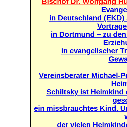
Bischof Dr. Wolfgang H
Evange
in Deutschland (EKD) 
Vortrage
in Dortmund − zu den
Erzieh
in evangelischer 
Gewa
Vereinsberater Michael-Pe
Heim
Schiltsky ist Heimkind 
ges
ein missbrauchtes Kind. Un
der vielen Heimkinde