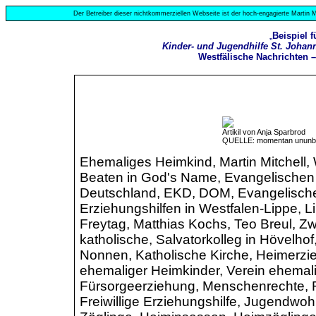
Der Betreiber dieser nichtkommerziellen Webseite ist der hoch-engagierte Martin M
„
Beispiel 
Kinder- und Jugendhilfe St. Johann
Westfälische Nachrichten –
Artikil von Anja Sparbrod
QUELLE: momentan ununb
Ehemaliges Heimkind, Martin Mitchell,
Beaten in God's Name, Evangelischen K
Deutschland, EKD, DOM, Evangelische 
Erziehungshilfen in Westfalen-Lippe, 
Freytag, Matthias Kochs, Teo Breul, Zw
katholische, Salvatorkolleg in Hövelho
Nonnen, Katholische Kirche, Heimerzie
ehemaliger Heimkinder, Verein ehemalig
Fürsorgeerziehung, Menschenrechte, 
Freiwillige Erziehungshilfe, Jugendwohl