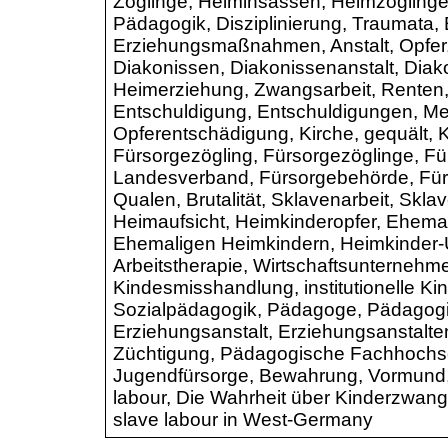
Zöglinge, Heiminsassen, Heimzöglinge,
Pädagogik, Disziplinierung, Traumata, 
Erziehungsmaßnahmen
, Anstalt, Opfe
Diakonissen, Diakonissenanstalt, Dia
Heimerziehung, Zwangsarbeit, Renten
Entschuldigung, Entschuldigungen, M
Opferentschädigung, Kirche, gequält, K
Fürsorgezögling, Fürsorgezöglinge, F
Landesverband, Fürsorgebehörde, Fürso
Qualen, Brutalität, Sklavenarbeit, Skla
Heimaufsicht, Heimkinderopfer, Ehema
Ehemaligen Heimkindern, Heimkinder-U
Arbeitstherapie, Wirtschaftsunternehme
Kindesmisshandlung, institutionelle Ki
Sozialpädagogik, Pädagoge, Pädagogi
Erziehungsanstalt, Erziehungsanstalte
Züchtigung, Pädagogische Fachhochsch
Jugendfürsorge, Bewahrung, Vormund, 
labour, Die Wahrheit über Kinderzwangs
slave labour in West-Germany