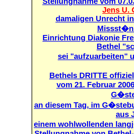
Stellungnahme vom 07.0
Jens U. 
damaligen Unrecht i
Missst�nd
Einrichtung Diakonie Frei
Bethel "s
sei "aufzuarbeiten" 
Bethels DRITTE offizie
vom 21. Februar 2006
G�ste
an diesem Tag, im G�steb
aus J
einem wohlwollenden langj
Stellungnahme von Bethel