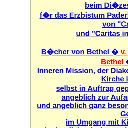
beim Di�ze
f�r das Erzbistum Pader
von "C
und "Caritas
B�cher von Bethel �
v
Bethel
�
Inneren Mission, der Diak
Kirche 
selbst in Auftrag g
angeblich zur Aufa
und angeblich ganz beson
G
im Umgang mit K