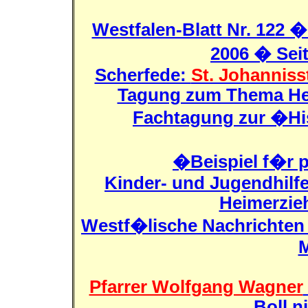
Westfalen-Blatt Nr. 122
2006 � Sei
Scherfede:
St. Johannisst
Tagung zum Thema Hei
Fachtagung zur �Hi
�Beispiel f�r 
Kinder- und Jugendhilfe 
Heimerzie
Westf�lische Nachrichten
M
Pfarrer Wolfgang Wagner
Boll n