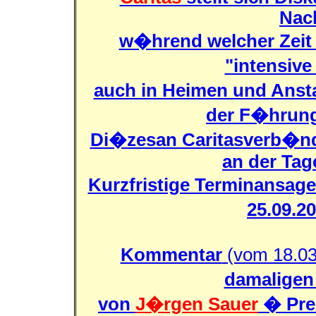
Nach
w�hrend welcher Zeit 
"intensive
auch in Heimen und Ansta
der F�hrung
Di�zesan Caritasverb�nd
an der Ta
Kurzfristige Terminansage
25.09.2
Kommentar
(vom 18.0
damaligen
von
J�rgen Sauer
� Pres