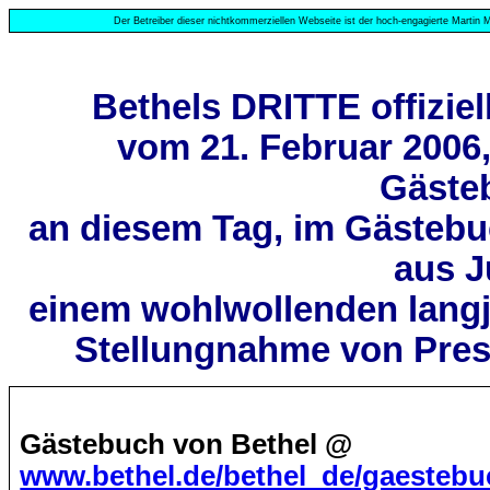
Der Betreiber dieser nichtkommerziellen Webseite ist der hoch-engagierte Martin M
Bethels DRITTE offiziel
vom 21. Februar 2006
Gästeb
an diesem Tag, im Gästebu
aus J
einem wohlwollenden langj
Stellungnahme von Pre
Gästebuch von Bethel
@
www.bethel.de/bethel_de/gaestebu