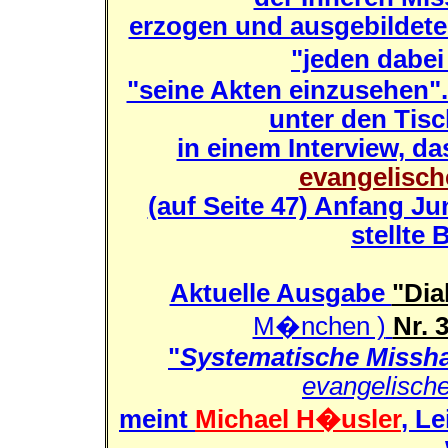
erzogen und ausgebildete
"jeden dabei
"seine Akten einzusehen".
unter den Tisc
in einem Interview, da
evangelisch
(auf Seite 47) Anfang Ju
stellte 
Aktuelle Ausgabe
"Dia
M�nchen )
Nr. 
"
Systematische Missha
evangelisch
meint
Michael H�usler
, L