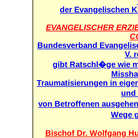
der Evangelischen K
EVANGELISCHER ERZ
C
Bundesverband Evangelisc
V. 
gibt Ratschl�ge wie m
Missha
Traumatisierungen in eige
und
von Betroffenen ausgehe
Wege g
Bischof Dr. Wolfgang H