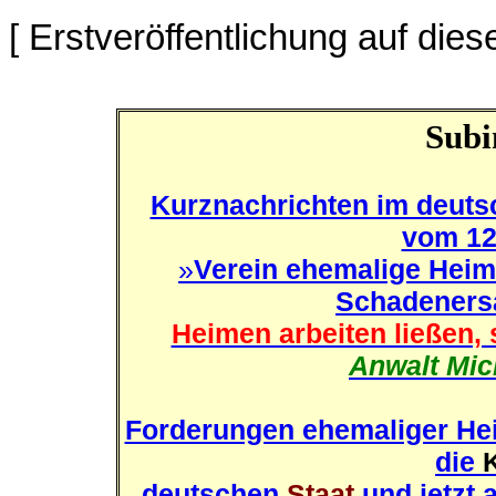
[ Erstveröffentlichung auf die
Subi
Kurznachrichten im deuts
vom 12
»
Verein ehemalige Heimk
Schadenersa
Heimen arbeiten ließen, 
Anwalt Mich
Forderungen ehemaliger Hei
die
deutschen
Staat
und jetzt 