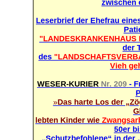
zwischen 
Leserbrief der Ehefrau eine
Pati
"LANDESKRANKENHAUS 
der 
des
"LANDSCHAFTSVERB
Vieh ge
WESER-KURIER
Nr. 209
- 
P
»
Das harte Los der „Zö
G
lebten Kinder wie
Zwangsarb
50er b
„Schutzbefohlene“ in der „