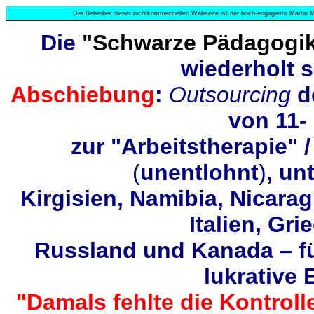
Der Betreiber dieser nichtkommerziellen Webseite ist der hoch-engagierte Martin M
Die
"Schwarze Pädagogi
wiederholt s
Abschiebung
:
Outsourcing
d
von 11-
zur "Arbeitstherapie" 
(
unentlohnt
)
, un
Kirgisien, Namibia, Nicara
Italien, Gri
Russland und Kanada – für
lukrative
"Damals fehlte die Kontroll