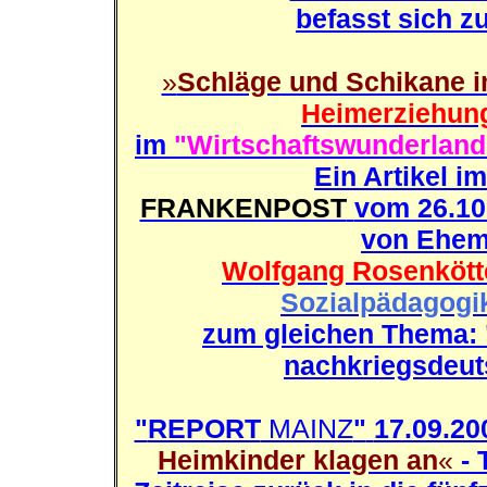
befasst sich z
»
Schläge und Schikane 
Heimerziehun
im
"Wirtschaftswunderlan
Ein Artikel im
FRANKENPOST
vom 26.10.
von Ehem
Wolfgang Rosenkött
Sozialpädagogik
zum gleichen Thema:
nachkriegsdeut
"
REPORT
MAINZ
"
17.09.20
Heimkinder klagen an
«
-