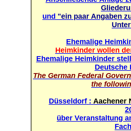
Glieder
und
"ein paar Angaben z
Unte
Ehemalige Heimkind
Heimkinder wollen den
Ehemalige Heimkinder stell
Deutsche 
The German Federal Governm
the followi
Düsseldorf
:
Aachener 
2
über Veranstaltung a
Fach