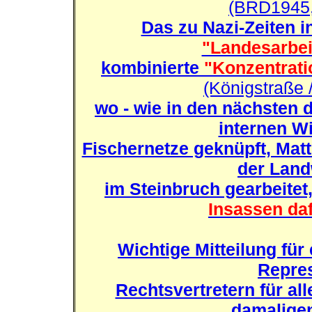
(BRD1945,
Das zu Nazi-Zeiten i
"Landesarbeit
kombinierte
"Konzentrati
(Königstraße 
wo - wie in den nächsten d
internen Wi
Fischernetze geknüpft, Matt
der Land
im Steinbruch gearbeite
Insassen da
Wichtige Mitteilung fü
Repre
Rechtsvertretern für al
damalige