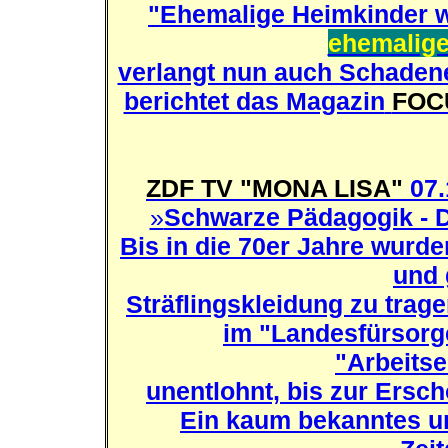
"Ehemalige Heimkinder w
ehemalige
verlangt nun auch Schadene
berichtet das Magazin
FOC
ZDF TV "MONA LISA"
07.
»
Schwarze Pädagogik - D
Bis in die 70er Jahre wurd
und
Sträflingskleidung zu trag
im "Landesfürsorg
"Arbeits
unentlohnt, bis zur Ersch
Ein kaum bekanntes un