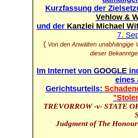
Kurzfassung der Zielsetz
Vehlow & 
und der
Kanzlei Michael Wit
7. Se
(
Von den Anwälten
unabhängige Ve
dieser Bekanntge
Im Internet von
GOOGLE
in
eines 
Gerichtsurteils:
Schadene
"Stole
TREVORROW -v- STATE O
Judgment of The Honoura