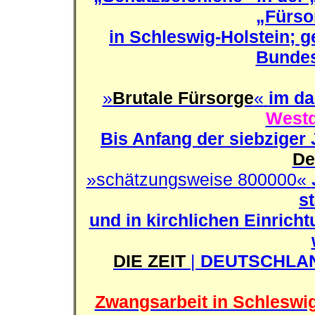
„Fürso
in Schleswig-Holstein; g
Bundes
»
Brutale Fürsorge
«
im da
Westd
Bis Anfang der siebziger 
De
»schätzungsweise 800000«
s
und in kirchlichen Einrich
DIE ZEIT
|
DEUTSCHLAN
Zwangsarbeit in Schleswig