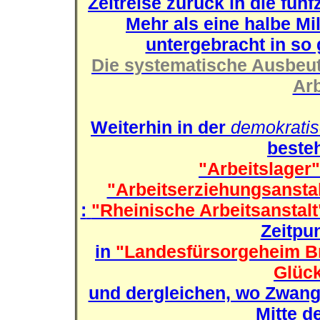
Zeitreise zurück in die fün
Mehr als eine halbe Mi
untergebracht in so
Die systematische Ausbeut
Arb
Weiterhin in der
demokrati
beste
"Arbeitslager"
"Arbeitserziehungsansta
:
"Rheinische Arbeitsanstalt
Zeitpu
in
"Landesfürsorgeheim Br
Glück
und dergleichen, wo Zwang
Mitte d