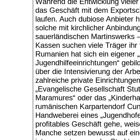
Während die Entwicklung vieler
das Geschäft mit dem Exportsc
laufen. Auch dubiose Anbieter 
solche mit kirchlicher Anbindun
sauerländischen Martinswerks – 
Kassen suchen viele Träger ihr f
Rumanien hat sich ein eigener „
Jugendhilfeeinrichtungen“ gebil
über die Intensivierung der Arb
zahlreiche private Einrichtungen
„Evangelische Gesellschaft Stutt
Maramures“ oder das „Kinderha
rumänischen Karpartendorf Cund
Handweberei eines „Jugendhofes
profitables Geschäft gehe, wei
Manche setzen bewusst auf eine