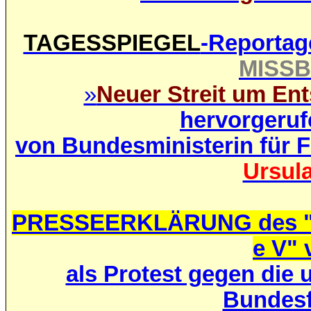
TAGESSPIEGEL
-Reportag
MISS
»
Neuer Streit um En
hervorgeruf
von Bundesministerin für F
Ursul
PRESSEERKLÄRUNG des
e V
" 
als Protest gegen die
Bundesf