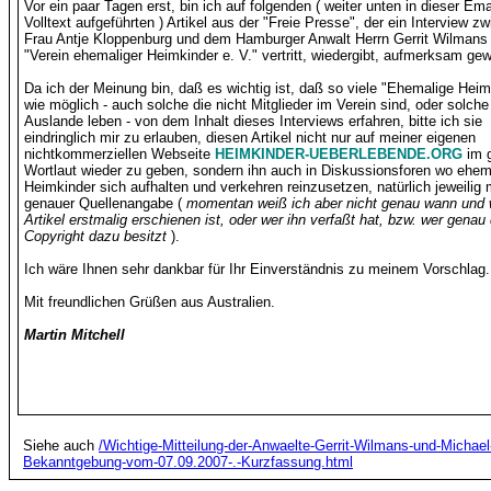
Vor ein paar Tagen erst, bin ich auf folgenden ( weiter unten in dieser Ema
Volltext aufgeführten ) Artikel aus der "Freie Presse", der ein Interview z
Frau Antje Kloppenburg und dem Hamburger Anwalt Herrn Gerrit Wilmans
"Verein ehemaliger Heimkinder e. V." vertritt, wiedergibt, aufmerksam ge
Da ich der Meinung bin, daß es wichtig ist, daß so viele "Ehemalige Heim
wie möglich - auch solche die nicht Mitglieder im Verein sind, oder solche
Auslande leben - von dem Inhalt dieses Interviews erfahren, bitte ich sie
eindringlich mir zu erlauben, diesen Artikel nicht nur auf meiner eigenen
nichtkommerziellen Webseite
HEIMKINDER-UEBERLEBENDE.ORG
im 
Wortlaut wieder zu geben, sondern ihn auch in Diskussionsforen wo ehem
Heimkinder sich aufhalten und verkehren reinzusetzen, natürlich jeweilig 
genauer Quellenangabe (
momentan weiß ich aber nicht genau wann und 
Artikel erstmalig erschienen ist, oder wer ihn verfaßt hat, bzw. wer genau
Copyright dazu besitzt
).
Ich wäre Ihnen sehr dankbar für Ihr Einverständnis zu meinem Vorschlag.
Mit freundlichen Grüßen aus Australien.
Martin Mitchell
Siehe auch
/Wichtige-Mitteilung-der-Anwaelte-Gerrit-Wilmans-und-Michael-
Bekanntgebung-vom-07.09.2007-.-Kurzfassung.html