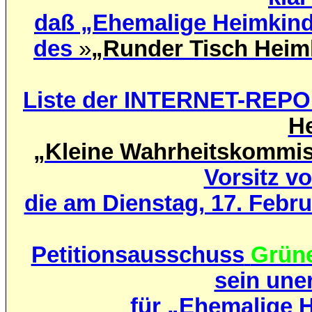
daß „Ehemalige Heimkind
des
»
„Runder Tisch Heim
Liste der INTERNET-RE
H
„Kleine Wahrheitskommi
Vorsitz v
die am Dienstag, 17. Febru
Petitionsausschuss
Grün
sein une
für „Ehemalige H