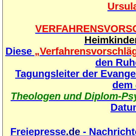
Ursul
VERFAHRENSVORS
Heimkinde
Diese
„Verfahrensvorschlä
den Ruh
Tagungsleiter der Evange
dem
Theologen und Diplom-Psy
Datum
Freiepresse
.de
- Nachrich