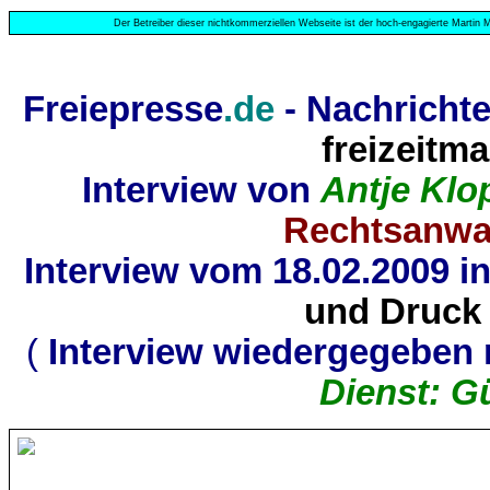
Der Betreiber dieser nichtkommerziellen Webseite ist der hoch-engagierte Martin M
Freiepresse
.de
- Nachricht
freizeitma
Interview von
Antje Kl
Rechtsanwal
Interview vom 18.02.2009 i
und Druck
(
Interview wiedergegeben 
Dienst: G