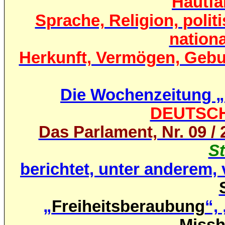
Hautfa
Sprache, Religion, poli
nationa
Herkunft, Vermögen, Gebu
Die Wochenzeitung „
DEUTSC
Das Parlament, Nr. 09 / 
St
berichtet, unter anderem,
„
Freiheitsberaubung
“, 
„
Miss