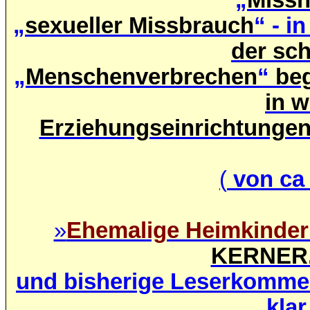
„
sexueller Missbrauch
“ - i
der sc
„
Menschenverbrechen
“
be
in 
Erziehungseinrichtungen 
(
von ca 
»
Ehemalige Heimkinder
KERNER
und bisherige Leserkommen
klar