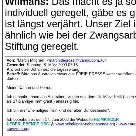
Wilmans:
Das macht es ja so
individuell geregelt, gäbe es
ist längst verjährt. Unser Ziel
ähnlich wie bei der Zwangsarb
Stiftung geregelt.
Von:
"Martin Mitchell" <
martinidegrossi@yahoo.com.au
>
Gesendet:
Sonntag, 8. März 2009 07:16
An:
Schulze, Johannes; die.tageszeitung
Betreff:
Bitte aus Australien etwas aus FREIE PRESSE weiter veröffentl
dürfen.
Meine Damen und Herren.
Ich schreibe Ihnen aus Australien, wo ich seit dem 24. März 1964 ( nach 
als 17½jähriger Immigrant ) ansässig bin.
Ich bin ein "Ehemaliges Heimkind der alten Bundesländer".
Ich betreibe seit dem 17. Juni 2003 die Webseite
HEIMKINDER-
UEBERLEBENDE.ORG
@
www.heimkinder-ueberlebende.org
/
www.care-
survivors.org