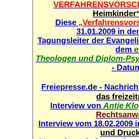
VERFAHRENSVORSC
Heimkinder
Diese
„Verfahrensvor
31.01.2009 in d
Tagungsleiter der Evangeli
dem
e
Theologen und Diplom-Psy
- Datum
Freiepresse
.de
- Nachric
das freizei
Interview von
Antje Kl
Rechtsanwa
Interview vom 18.02.2009 i
und Druc