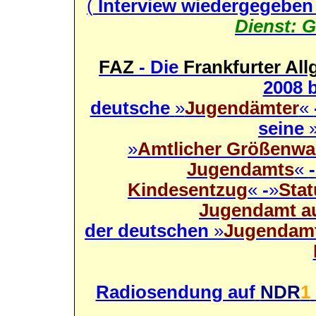
(
Interview wiedergegeben
Dienst: 
FAZ
- Die
Frankfurter Al
2008 b
deutsche
»
Jugendämter
«
seine
»
Amtlicher Größenw
Jugendamts
«
-
Kindesentzug
«
-
»
Sta
Jugendamt au
der deutschen
»
Jugendamt
Radiosendung auf
NDR
1