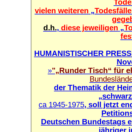
Tode
vielen weiteren
„
Todesfäll
gege
d.h.
,
diese jeweiligen
„
T
fes
HUMANISTISCHER PRESS
Nov
»
"„Runder Tisch“ für 
Bundeslände
der Thematik der Hei
„schwarz
ca 1945-1975
, soll jetzt 
Petitio
Deutschen Bundestags ei
jähriger 