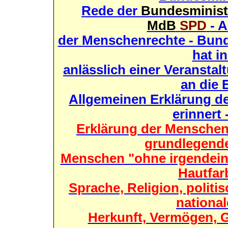
Rede der
Bundesminister
MdB
SPD
- 
der Menschenrechte - Bunde
hat i
anlässlich einer Veranst
an die 
Allgemeinen Erklärung d
erinnert 
Erklärung der Menschenre
grundlegende
Menschen "ohne irgendein
Hautfar
Sprache, Religion, polit
national
Herkunft, Vermögen, 