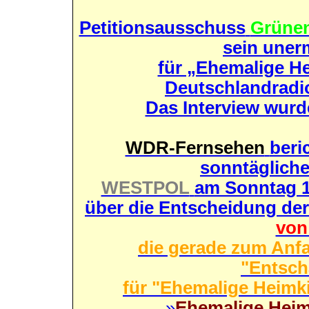
Petitionsausschuss
Grüne
sein uner
für „Ehemalige He
Deutschlandradi
Das Interview wurd
WDR-Fernsehen
beri
sonntäglich
WESTPOL
am Sonntag 18
über die Entscheidung der
von
die gerade zum Anf
"Entsch
für "Ehemalige Heimk
»
Ehemalige Heim