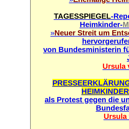
TAGESSPIEGEL
-Rep
Heimkinder-
M
»
Neuer Streit um Ent
hervorgerufe
von Bundesministerin fü
Ursula 
PRESSEERKLÄRUNG
HEIMKINDER 
als Protest gegen die 
Bundesfa
Ursula