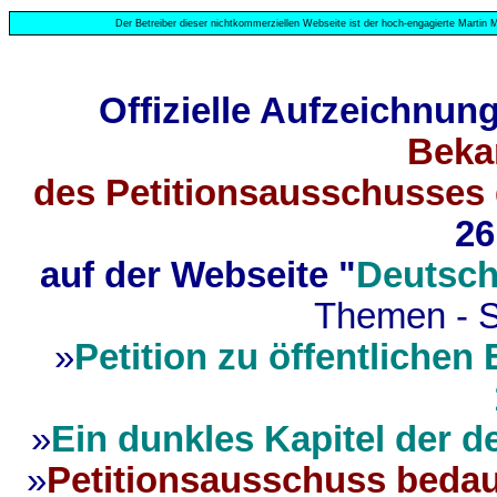
Der Betreiber dieser nichtkommerziellen Webseite ist der hoch-engagierte Martin M
Offizielle Aufzeichnun
Beka
des Petitionsausschusses
26
auf der Webseite "
Deutsch
Themen - S
»
Petition zu öffentliche
»
Ein dunkles Kapitel der 
»
Petitionsausschuss bedau