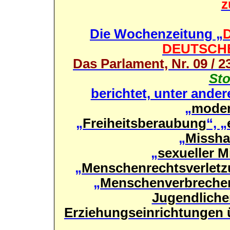
z
Die Wochenzeitung „
D
DEUTSCH
Das Parlament, Nr. 09 / 2
Sto
berichtet, unter ande
„
moder
„
Freiheitsberaubung
“, „
„
Missha
„
sexueller 
„
Menschenrechtsverlet
„
Menschenverbreche
Jugendliche
Erziehungseinrichtungen ü