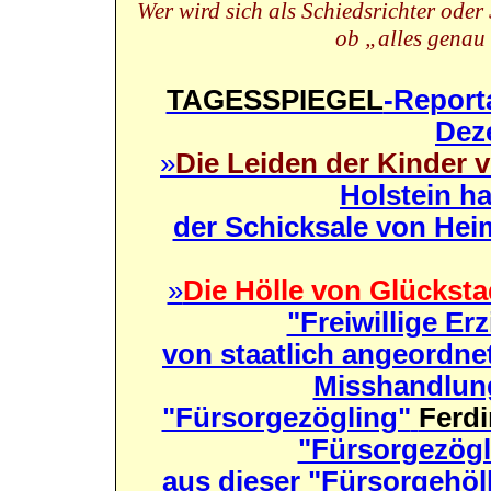
Wer wird sich als Schiedsrichter oder
ob „alles genau 
TAGESSPIEGEL
-Report
Dez
»
Die Leiden der Kinder 
Holstein ha
der Schicksale von Hei
»
Die Hölle von Glücksta
"Freiwillige Er
von staatlich angeordn
Misshandlun
"Fürsorgezögling"
Ferdi
"Fürsorgezögli
aus dieser "Fürsorgehöl