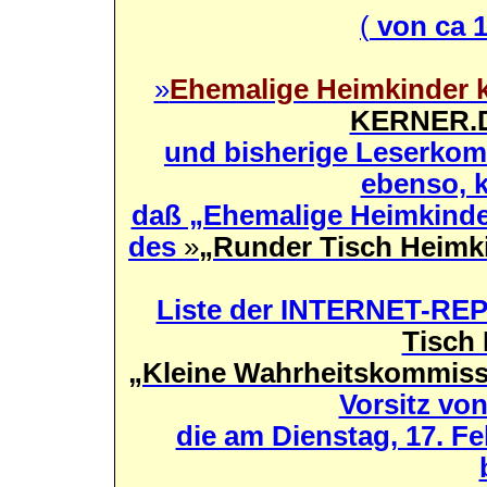
(
von ca 1
»
Ehemalige Heimkinder 
KERNER.
und bisherige Leserkom
ebenso, k
daß „Ehemalige Heimkinde
des
»
„Runder Tisch Heimk
Liste der INTERNET-R
Tisch
„Kleine Wahrheitskommis
Vorsitz vo
die am Dienstag, 17. Fe