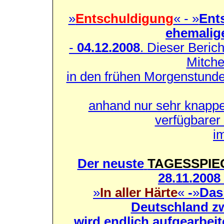
»
Entschuldigung
« - »
Ent
ehemalig
-
04.12.2008
.
Dieser Berich
Mitchel
in den frühen Morgenstund
anhand nur sehr knappe
verfügbarer
im
Der neuste
TAGESSPIE
28.11.2008
»
In aller Härte
«
-
»
Das
Deutschland z
wird endlich aufgearbeite