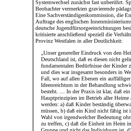
Systemwechsel zunächst fast unberührt. Spe
Beobachter vermerkten gravierende pädago
Eine Sachverständigenkommission, die E
Auftrage des englischen Innenministeriums
deutsche Jugendfürsorgeeinrichtungen besi
kritisierte anschließend speziell die Verhält
Provinz Westfalen in aller Deutlichkeit:
„Unser genereller Eindruck von den He
Deutschland ist, daß es diesen nicht geli
fundamentalen Bedürfnisse der Kinder z
und dies war insgesamt besonders in Wes
Fall, wo auf allen Ebenen ein auffällige
Ideenreichtum in der Behandlung schwi
besteht. … In der Praxis ist klar, daß ei
Hauptprinzipien im Betrieb aller Heime 
werden: a) daß Kinder beständig überw
müssen, b) daß ein Kind nicht fähig ist 
Wahl von irgendwelcher Bedeutung ohn
zu treffen, c) daß die Einheit im Heim 
Gruppe und nicht das Individuum ist, d)