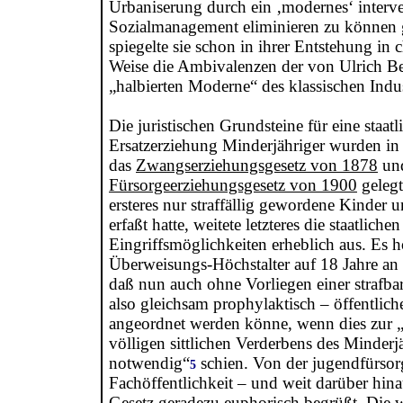
Urbaniserung durch ein ‚modernes‘ interve
Sozialmanagement eliminieren zu können 
spiegelte sie schon in ihrer Entstehung in c
Weise die Ambivalenzen der von Ulrich B
„halbierten Moderne“ des klassischen Indust
Die juristischen Grundsteine für eine staatl
Ersatzerziehung Minderjähriger wurden in
das
Zwangserziehungsgesetz von 1878
und
Fürsorgeerziehungsgesetz von 1900
gelegt
ersteres nur straffällig gewordene Kinder u
erfaßt hatte, weitete letzteres die staatlichen
Eingriffsmöglichkeiten erheblich aus. Es 
Überweisungs-Höchstalter auf 18 Jahre an
daß nun auch ohne Vorliegen einer strafb
also gleichsam prophylaktisch – öffentlich
angeordnet werden könne, wenn dies zur 
völligen sittlichen Verderbens des Minderj
notwendig“
schien. Von der jugendfürsor
5
Fachöffentlichkeit – und weit darüber hin
Gesetz geradezu euphorisch begrüßt. Die w