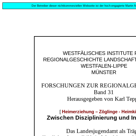
Der Betreiber dieser nichtkommerziellen Webseite ist der hoch-engagierte Martin M
WESTFÄLISCHES INSTITUTE 
REGIONALGESCHICHTE LANDSCHAF
WESTFALEN-LIPPE
MÜNSTER
FORSCHUNGEN ZUR REGIONALG
Band 31
Herausgegeben von Karl Tep
[
Heimerziehung – Zöglinge - Heimk
Zwischen Disziplinierung und In
Das Landesjugendamt als Trä