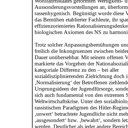
Wohlfahrtsstaates geformten Wertigkeits- 
Aussonderungsvorstellungen an, überformt
rassenhygenisch. Begünstigt wurde diese
das Bemühen etablierter Fachleute, ihr spa
effizienzorieniertes Rationalisierungsdenk
biologischen Axiomen des NS zu harmonis
Trotz solcher Anpassungsbemühungen und 
freilich die Inkongruenzen zwischen beide
Dauer unübersehbar. Mit seinem offenen V
markierte das Vorgehen der Nationalsoziali
kategoriale Differenz zu den – bei aller
sozialdisziplinierenden Zielrichtung doch 
‚Normalisierung‘ der Betroffenen ziehlend
Ursprungsideen der Jugendfürsorge, sonde
sich auch fundamental von den extremen 
Weltwirtschaftskrise. Unter den sozialbiol
rassistischen Paradigmen des Hitler-Regime
‚unwert‘ betrachtete Jugendliche nicht meh
‚ausgesondert‘ bzw. ‚bewahrt‘, sondern let
werden. Deutlicher als jeder andere Bereic