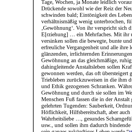
Tage, Wochen, ja Monate leidlich vorau
Drückende sowohl wie der Reiz der Neu
schwinden bald; Eintönigkeit des Leben
verhältnismäßig wenig unterbrochen, füh
‚Gewöhnung‘. Von ihr verspricht sich di
E[rziehung] … ein Mehrfaches. Mit ihr 
versinken sollen die bewegte, bunte un
erfreuliche Vergangenheit und alle ihre 
glänzenden, irrlichternden Erinnerungen
Gewöhnung an das gleichmäßige, ruhig
dahingleitende Anstaltsleben sollen Kraf
gewonnen werden, das oft übersteigert
Triebleben zurückzuweisen in die ihm d
und Ethik gezogenen Schranken. Währe
Gewöhnung und durch sie sollen im We
Menschen Fuß fassen die in der Anstalt
gelehrten Tugenden: Sauberkeit, Ordnu
Höflichkeit, Hilfsbereitschaft, aber auch 
Wahrheitsliebe …, gesundes Schamgefüh
usw., und sollen ihm dadurch bindende
sein ganzes zukünftiges Leben werde.“
1