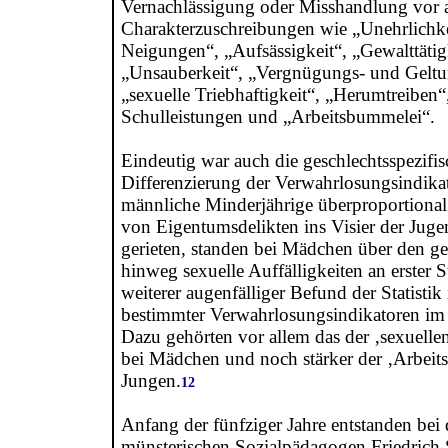
Vernachlässigung oder Misshandlung vor 
Charakterzuschreibungen wie „Unehrlichkei
Neigungen“, „Aufsässigkeit“, „Gewalttätig
„Unsauberkeit“, „Vergnügungs- und Geltu
„sexuelle Triebhaftigkeit“, „Herumtreiben“
Schulleistungen und „Arbeitsbummelei“.
Eindeutig war auch die geschlechtsspezifis
Differenzierung der Verwahrlosungsindik
männliche Minderjährige überproportional
von Eigentumsdelikten ins Visier der Juge
gerieten, standen bei Mädchen über den g
hinweg sexuelle Auffälligkeiten an erster St
weiterer augenfälliger Befund der Statistik 
bestimmter Verwahrlosungsindikatoren im 
Dazu gehörten vor allem das der ‚sexuell
bei Mädchen und noch stärker der ‚Arbeits
Jungen.
12
Anfang der fünfziger Jahre entstanden bei
münsterischen Sozialpädagogen Friedrich