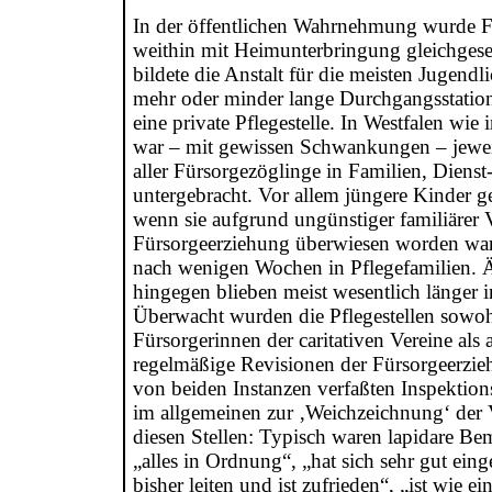
In der öffentlichen Wahrnehmung wurde F
weithin mit Heimunterbringung gleichgeset
bildete die Anstalt für die meisten Jugendl
mehr oder minder lange Durchgangsstatio
eine private Pflegestelle. In Westfalen wie
war – mit gewissen Schwankungen – jeweil
aller Fürsorgezöglinge in Familien, Dienst-
untergebracht. Vor allem jüngere Kinder g
wenn sie aufgrund ungünstiger familiärer V
Fürsorgeerziehung überwiesen worden war
nach wenigen Wochen in Pflegefamilien. Ä
hingegen blieben meist wesentlich länger i
Überwacht wurden die Pflegestellen sowoh
Fürsorgerinnen der caritativen Vereine als
regelmäßige Revisionen der Fürsorgeerzi
von beiden Instanzen verfaßten Inspektion
im allgemeinen zur ‚Weichzeichnung‘ der V
diesen Stellen: Typisch waren lapidare B
„alles in Ordnung“, „hat sich sehr gut einge
bisher leiten und ist zufrieden“, „ist wie e