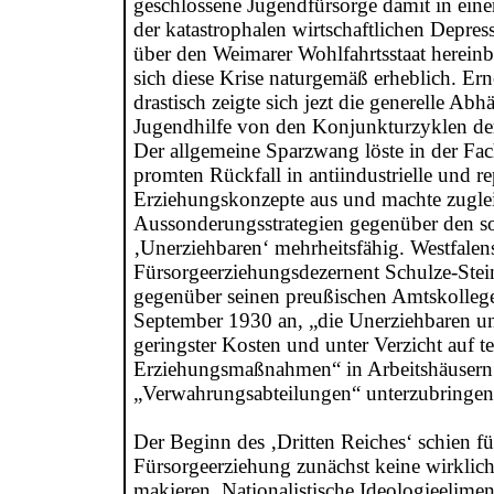
geschlossene Jugendfürsorge damit in einer
der katastrophalen wirtschaftlichen Depres
über den Weimarer Wohlfahrtsstaat hereinbr
sich diese Krise naturgemäß erheblich. Er
drastisch zeigte sich jezt die generelle Abh
Jugendhilfe von den Konjunkturzyklen der
Der allgemeine Sparzwang löste in der Fac
promten Rückfall in antiindustrielle und re
Erziehungskonzepte aus und machte zuglei
Aussonderungsstrategien gegenüber den s
‚Unerziehbaren‘ mehrheitsfähig. Westfalen
Fürsorgeerziehungsdezernent Schulze-Stein
gegenüber seinen preußischen Amtskolleg
September 1930 an, „die Unerziehbaren 
geringster Kosten und unter Verzicht auf t
Erziehungsmaßnahmen“ in Arbeitshäusern
„Verwahrungsabteilungen“ unterzubringen
Der Beginn des ‚Dritten Reiches‘ schien fü
Fürsorgeerziehung zunächst keine wirklic
makieren. Nationalistische Ideologieelime