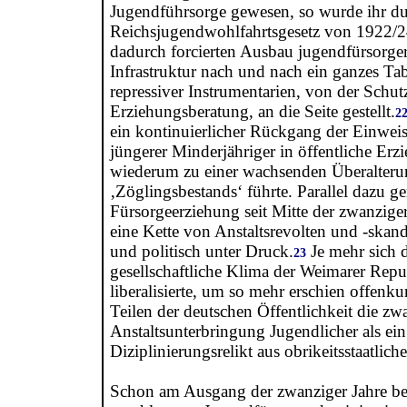
Jugendführsorge gewesen, so wurde ihr du
Reichsjugendwohlfahrtsgesetz von 1922/2
dadurch forcierten Ausbau jugendfürsorger
Infrastruktur nach und nach ein ganzes Ta
repressiver Instrumentarien, von der Schutz
Erziehungsberatung, an die Seite gestellt.
2
ein kontinuierlicher Rückgang der Einwei
jüngerer Minderjähriger in öffentliche Erz
wiederum zu einer wachsenden Überalteru
‚Zöglingsbestands‘ führte. Parallel dazu ger
Fürsorgeerziehung seit Mitte der zwanzige
eine Kette von Anstaltsrevolten und -skand
und politisch unter Druck.
Je mehr sich 
23
gesellschaftliche Klima der Weimarer Repu
liberalisierte, um so mehr erschien offen
Teilen der deutschen Öffentlichkeit die z
Anstaltsunterbringung Jugendlicher als ein
Diziplinierungsrelikt aus obrikeitsstaatliche
Schon am Ausgang der zwanziger Jahre bef