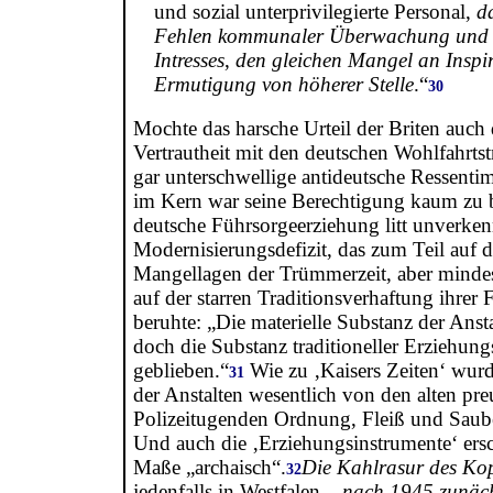
und sozial unterprivilegierte Personal,
d
Fehlen kommunaler Überwachung und
Intresses
,
den gleichen Mangel an Inspi
Ermutigung von höherer Stelle
.“
30
Mochte das harsche Urteil der Briten auc
Vertrautheit mit den deutschen Wohlfahrtst
gar unterschwellige antideutsche Ressentim
im Kern war seine Berechtigung kaum zu b
deutsche Führsorgeerziehung litt unverke
Modernisierungsdefizit, das zum Teil auf d
Mangellagen der Trümmerzeit, aber mindes
auf der starren Traditionsverhaftung ihrer 
beruhte: „Die materielle Substanz der Ansta
doch die Substanz traditioneller Erziehun
geblieben.“
Wie zu ‚Kaisers Zeiten‘ wur
31
der Anstalten wesentlich von den alten pr
Polizeitugenden Ordnung, Fleiß und Saube
Und auch die ‚Erziehungsinstrumente‘ er
Maße „archaisch“.
Die Kahlrasur des Kop
32
jedenfalls in Westfalen –
nach 1945 zunäch