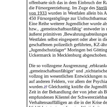
offenbarte sich das in dem Einbruch der R
die Fürsorgeerziehung. Im Zuge des
Steril
von 1933
wurden in Westfalen allein bis 
450 Fürsorgezöglinge zur Unfruchtbarmach
Eine Reihe weiterer Jugendlicher wurde als
bzw., ‚gemeinschaftsunfähig‘ entweder in n
äußerst primitiven ,Bewahrungsabteilungen
Westfalen selbst eingesperrt oder aber in 
geschaffenen polizeilich geführten, KZ-äh
„Jugendschutzlager“ Moringen bei Göttin
Uckermarck in Mecklenburg abgeschoben
Die so vollzogene Ausgrenzung ‚erbkranke
‚gemeinschaftsunfähiger‘ und ‚nichtarisch
vollzog im wesentlichen Entwicklungen na
auf anderen Feldern, vor allem der Psychiat
wurden.
Gleichzeitig knüfte die Jugendf
27
Zeit in der Behandlung der von jeher als 
empfundenen Klientel der Schwererziehba
Verhaltensauffälligen an die in der Krise 