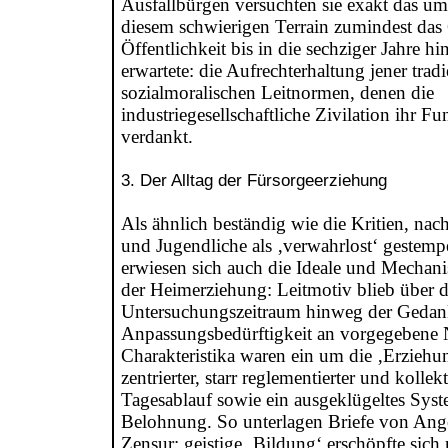
Ausfallbürgen versuchten sie exakt das um
diesem schwierigen Terrain zumindest das
Öffentlichkeit bis in die sechziger Jahre h
erwartete: die Aufrechterhaltung jener tradi
sozialmoralischen Leitnormen, denen die
industriegesellschaftliche Zivilation ihr Fu
verdankt.
3. Der Alltag der Fürsorgeerziehung
Als ähnlich beständig wie die Kritien, na
und Jugendliche als ‚verwahrlost‘ gestemp
erwiesen sich auch die Ideale und Mechani
der Heimerziehung: Leitmotiv blieb über 
Untersuchungszeitraum hinweg der Gedan
Anpassungsbedürftigkeit an vorgegebene 
Charakteristika waren ein um die ‚Erziehun
zentrierter, starr reglementierter und kollekt
Tagesablauf sowie ein ausgeklügeltes Sys
Belohnung. So unterlagen Briefe von Ang
Zensur; geistige ‚Bildung‘ erschöpfte sich n