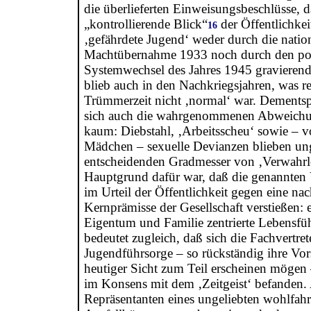
die überlieferten Einweisungsbeschlüsse, d
„kontrollierende Blick“
der Öffentlichkei
16
‚gefährdete Jugend‘ weder durch die nation
Machtübernahme 1933 noch durch den pol
Systemwechsel des Jahres 1945 gravieren
blieb auch in den Nachkriegsjahren, was rea
Trümmerzeit nicht ‚normal‘ war. Dements
sich auch die wahrgenommenen Abweichu
kaum: Diebstahl, ‚Arbeitsscheu‘ sowie – v
Mädchen – sexuelle Devianzen blieben un
entscheidenden Gradmesser von ‚Verwahrl
Hauptgrund dafür war, daß die genannten 
im Urteil der Öffentlichkeit gegen eine nac
Kernprämisse der Gesellschaft verstießen: 
Eigentum und Familie zentrierte Lebensfü
bedeutet zugleich, daß sich die Fachvertret
Jugendführsorge – so rückständig ihre Vor
heutiger Sicht zum Teil erscheinen möge
im Konsens mit dem ‚Zeitgeist‘ befanden.
Repräsentanten eines ungeliebten wohlfahr