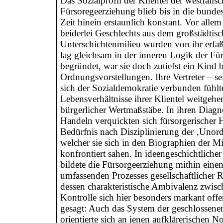
Das Sozialprofil der Klientel der westfälis
Fürsoregeerziehung blieb bis in die bunde
Zeit hinein erstaunlich konstant. Vor allem
beiderlei Geschlechts aus dem großstädtis
Unterschichtenmilieu wurden von ihr erfaß
lag gleichsam in der inneren Logik der Fü
begründet, war sie doch zutiefst ein Kind 
Ordnungsvorstellungen. Ihre Vertreter – sel
sich der Sozialdemokratie verbunden fühl
Lebensverhältnisse ihrer Klientel weitgehe
bürgerlicher Wertmaßstäbe. In ihren Diag
Handeln verquickten sich fürsorgerischer H
Bedürfnis nach Disziplinierung der ‚Unor
welcher sie sich in den Biographien der M
konfrontiert sahen. In ideengeschichtlicher
bildete die Fürsorgeerziehung mithin eine
umfassenden Prozesses gesellschaftlicher R
dessen charakteristische Ambivalenz zwis
Kontrolle sich hier besonders markant offe
gesagt: Auch das System der geschlossene
orientierte sich an jenen aufklärerischen 