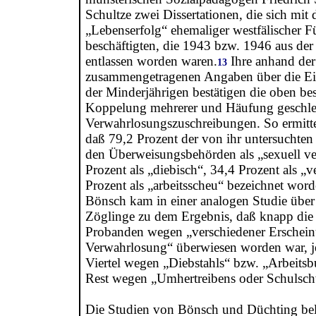
Schultze zwei Dissertationen, die sich mit
„Lebenserfolg“ ehemaliger westfälischer F
beschäftigten, die 1943 bzw. 1946 aus de
entlassen worden waren.
Ihre anhand der
13
zusammengetragenen Angaben über die E
der Minderjährigen bestätigen die oben be
Koppelung mehrerer und Häufung geschlec
Verwahrlosungszuschreibungen. So ermitte
daß 79,2 Prozent der von ihr untersucht
den Überweisungsbehörden als „sexuell ve
Prozent als „diebisch“, 34,4 Prozent als „
Prozent als „arbeitsscheu“ bezeichnet wor
Bönsch kam in einer analogen Studie übe
Zöglinge zu dem Ergebnis, daß knapp die 
Probanden wegen „verschiedener Erschei
Verwahrlosung“ überwiesen worden war, j
Viertel wegen „Diebstahls“ bzw. „Arbeits
Rest wegen „Umhertreibens oder Schulsc
Die Studien von Bönsch und Düchting be