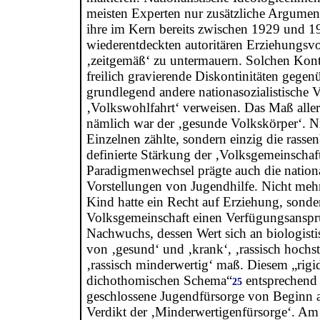
meisten Experten nur zusätzliche Argumen
ihre im Kern bereits zwischen 1929 und 1
wiederentdeckten autoritären Erziehungsvo
‚zeitgemäß‘ zu untermauern. Solchen Kont
freilich gravierende Diskontinitäten gegenü
grundlegend andere nationasozialistische 
‚Volkswohlfahrt‘ verweisen. Das Maß aller
nämlich war der ‚gesunde Volkskörper‘. N
Einzelnen zählte, sondern einzig die rasse
definierte Stärkung der ‚Volksgemeinschaft
Paradigmenwechsel prägte auch die nationa
Vorstellungen von Jugendhilfe. Nicht mehr
Kind hatte ein Recht auf Erziehung, sonde
Volksgemeinschaft einen Verfügungsanspr
Nachwuchs, dessen Wert sich an biologisti
von ‚gesund‘ und ‚krank‘, ‚rassisch hochs
‚rassisch minderwertig‘ maß. Diesem „rigi
dichothomischen Schema“
entsprechend 
25
geschlossene Jugendfürsorge von Beginn a
Verdikt der ‚Minderwertigenfürsorge‘. Am 