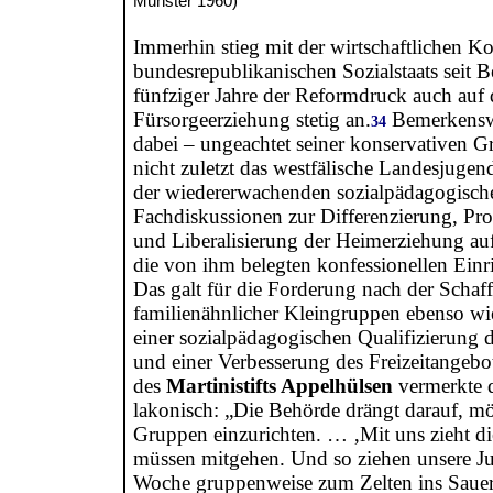
Münster 1960)
Immerhin stieg mit der wirtschaftlichen K
bundesrepublikanischen Sozialstaats seit B
fünfziger Jahre der Reformdruck auch auf 
Fürsorgeerziehung stetig an.
Bemerkenswe
34
dabei – ungeachtet seiner konservativen 
nicht zuletzt das westfälische Landesjuge
der wiedererwachenden sozialpädagogisch
Fachdiskussionen zur Differenzierung, Pro
und Liberalisierung der Heimerziehung auf
die von ihm belegten konfessionellen Einr
Das galt für die Forderung nach der Schaf
familienähnlicher Kleingruppen ebenso wie
einer sozialpädagogischen Qualifizierung d
und einer Verbesserung des Freizeitangebo
des
Martinistifts Appelhülsen
vermerkte 
lakonisch: „Die Behörde drängt darauf, mö
Gruppen einzurichten. … ‚Mit uns zieht di
müssen mitgehen. Und so ziehen unsere Ju
Woche gruppenweise zum Zelten ins Saue