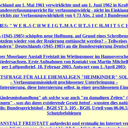
schland am 1. Mai 1961 verwirklichte und am 1. Juni 1962 in Kraf
ndesverfassungsgericht für verfassungswidrig - nicht im Einklang
richts zur Verfassungswidrigkeit von § 73 Abs. 2 und 3 Bundessozia
: " W E R..S C H W E I G T..M A C H T..S I C H..M I T S C H 
(1945-1985) schöpfen neue Hoffnung, auf Grund eines Schreiben
tzdem wieder von der Regierung enttäuscht werden? – Teilweises Zi
dern" Deutschlands (1945-1985) an die Bundesregierung Deutsc
lager Anstalt Freistatt im Wietingsmoor im Hannoverschen,
Niedersachsen. Erste Aufnahmen von Kontakt von Martin Mitchell 
per Luftpostbrief, 18. Februar 2003. Antwort vom 1. April 2003:
HTSFRAGE FÜR ALLE EHEMALIGEN "HEIMKINDER" SOLL
– Verfassungsmässigkeit geschlossener Unterbringung –
Internierung, diese Internierung selbst, in einer geschlossenen Ein
 "Kindesmisshandlung"
als solche
war auch "zu damaligen Zeiten" (1
ungen" -
was das dann existierende Gesetz betraf
- wussten dies natür
ils: Bundesgerichtshof -
BGH ST 3, 105 - BGH
, Urteil vom 06.06.5
Schutzbefohlenen
n ANSTALT FREISTATT
aufgedeckt und erstmalig im Internet ver