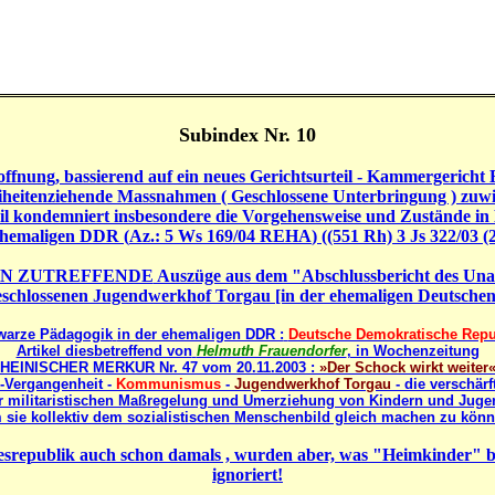
Subindex Nr. 10
ffnung, bassierend auf ein neues
Gerichtsurteil - Kammergericht 
heitenziehende Massnahmen ( Geschlossene Unterbringung ) zuwi
eil kondemniert insbesondere die Vorgehensweise und Zustände in
ehemaligen DDR (
Az.: 5 Ws 169/04 REHA
) (
(551 Rh) 3 Js 322/03 (
EN ZUTREFFENDE
Auszüge aus dem "Abschlussbericht des Una
schlossenen Jugendwerkhof Torgau [in der ehemaligen Deutsche
warze Pädagogik
in der ehemaligen DDR :
Deutsche Demokratische Repu
Artikel diesbetreffend von
Helmuth Frauendorfer
, in Wochenzeitung
HEINISCHER MERKUR
Nr. 47 vom 20.11.2003 :
»
Der Schock wirkt weiter
Vergangenheit -
Kommunismus
-
Jugendwerkhof Torgau
- die verschärf
 militaristischen Maßregelung und Umerziehung von Kindern und Juge
 sie kollektiv dem sozialistischen Menschenbild gleich machen zu könn
esrepublik auch schon damals , wurden aber, was "Heimkinder" b
ignoriert!