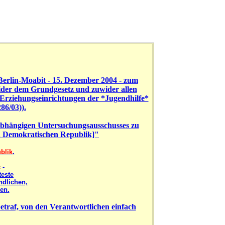
Berlin-Moabit - 15. Dezember 2004
- zum
der dem Grundgesetz und zuwider allen
 Erziehungseinrichtungen der *Jugendhilfe*
286/03)
).
bhängigen Untersuchungsausschusses zu
n Demokratischen Republik]"
blik
.
«
-
teste
ndlichen,
en.
etraf, von den Verantwortlichen einfach