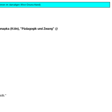
 Heimen im damaligen
West
-Deutschland)
chnapka (Köln), "Pädagogik und Zwang" @
tößt.“