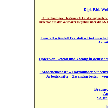
Dipl.-Päd. Wol
Die erbbiologisch begründete Forderung nach de
bruchlos aus der Weimarer Republik über die NS-D
Freistatt – Anstalt Freistatt – Diakonisch
Arbeit
Opfer von Gewalt und Zwang in deutschen F
"Mädchenknast" – Dortmunder Vincenzhei
Arbeitskräfte – Zwangsarbeiter – von
Braunsch
Au
So, un