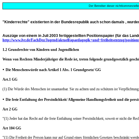
Der Betreiber dieser nichtkommerzielle
"Kinderrechte" existierten in der Bundesrepublik auch schon damals , wurden
Auszüge von einem in Juli 2003 fertiggestellten Positionspapier (für das 
http://www.lvr.de/FachDez/Jugend/aktuell/apaedagogik+und+freiheitsentzug/position
1.2 Grundrechte von Kindern und Jugendlichen
Wenn von Rechten Minderjähriger die Rede ist, treten folgende grundgesetzlich gesc
•
Die Menschenwürde nach Artikel 1 Abs. 1 Grundgesetz/ GG
Art.1 GG
(1) Die Würde des Menschen ist unantastbar. Sie zu achten und zu schützen ist Verpflichtung 
•
Die freie Entfaltung der Persönlichkeit/ Allgemeine Handlumgsfreiheit und die persö
Art 2 GG
“(1) Jeder hat das Recht auf die freie Entfaltung seiner Persönlichkeit, soweit er nicht die 
Art 104 GG
“(1) Die Freiheit der Person kann nur auf Grund eines förmlichen Gesetzes beschränkt werd