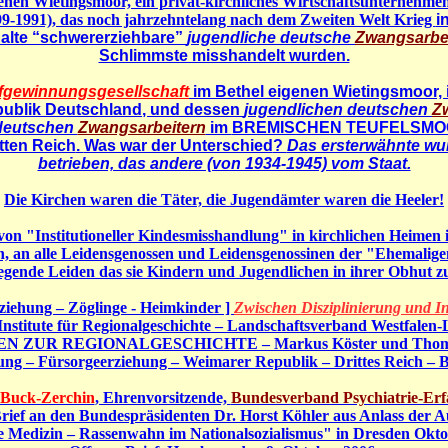
enen Wietingsmoor, ein privat-kirchliches Wirtschaftsunternehme
99-1991), das noch jahrzehntelang nach dem Zweiten Welt Krieg
i
 alte “schwererziehbare”
jugendliche deutsche
Zwangsarbei
Schlimmste misshandelt wurden.
fgewinnungsgesellschaft
im Bethel eigenen Wietingsmoor, 
ublik Deutschland
, und dessen
jugendlichen deutschen
Z
deutschen
Zwangsarbeitern
im
BREMISCHEN TEUFELSMO
tten Reich
.
Was war der Unterschied
?
Das ersterwähnte wur
betrieben, das andere (von 1934-1945) vom Staat.
Die Kirchen waren die Täter, die Jugendämter waren die Heeler!
von "Institutioneller Kindesmisshandlung" in kirchlichen Heimen in
agen, an alle Leidensgenossen und Leidensgenossinen der "Ehemalig
iegende Leiden das sie Kindern und Jugendlichen in ihrer Obhut z
ziehung – Zöglinge - Heimkinder ]
Zwischen Disziplinierung und In
 Institute für Regionalgeschichte – Landschaftsverband Westfalen
 ZUR REGIONALGESCHICHTE – Markus Köster und Thomas 
hung – Fürsorgeerziehung – Weimarer Republik – Drittes Reich – 
 Buck-Zerchin
, Ehrenvorsitzende,
Bundesverband Psychiatrie-Erf
rief an den Bundespräsidenten Dr. Horst Köhler aus Anlass der A
e Medizin – Rassenwahn im Nationalsozialismus" in Dresden Okto