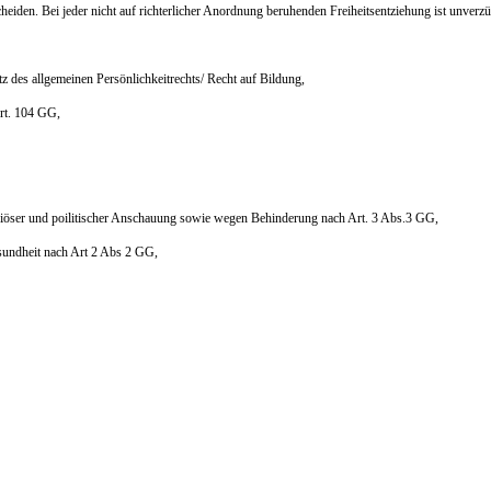
cheiden. Bei jeder nicht auf richterlicher Anordnung beruhenden Freiheitsentziehung ist unverzü
tz des allgemeinen Persönlichkeitrechts/ Recht auf Bildung,
Art. 104 GG,
igiöser und poilitischer Anschauung sowie wegen Behinderung nach Art. 3 Abs.3 GG,
sundheit nach Art 2 Abs 2 GG,