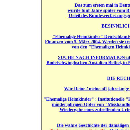
Das zum ersten mal in Deut
wurde fünf Jahre später vom Bu
Urteil des Bundesverfassungsge
BESINNLICHES
"Ehemalige Heimkinder" Deutschlands 
Finanzen
vom 5. März 2004. Werden sie tro
von den "Ehemaligen Heimkin
SUCHE NACH INFORMATION über Moor
Bodelschwinghschen Anstalten Bethel, in 
DIE REC
War Deine / meine oft jahrelange 
"Ehemalige Heimkinder" : Institutionelle
minderjährigen Opfer von "Misshandl
Wiedergabe eines zutreffenden Urte
Die wahre Geschichte der
damalige