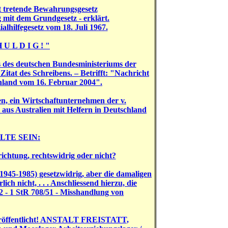
t tretende Bewahrungsgesetz
 mit dem Grundgesetz - erklärt.
lhilfegesetz vom 18. Juli 1967.
U L D I G ! "
s des deutschen
Bundesministeriums der
tat des Schreibens. – Betrifft: "Nachricht
hland vom 16. Februar 2004".
 ein Wirtschaftunternehmen der v.
aus Australien mit Helfern in Deutschland
TE SEIN:
richtung, rechtswidrig oder nicht?
945-1985) gesetzwidrig, aber die damaligen
lich nicht, . . . Anschliessend hierzu, die
2 - 1 StR 708/51 -
Misshandlung von
öffentlicht!
ANSTALT FREISTATT
,