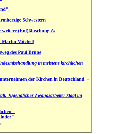
and".
armherzige Schwestern
 weitere (Ent)täuschung ?«
n Martin Mitchell
nsweg des Paul Brune
 Kindesmisshandlung in meistens kirchlichen
sunternehmen der Kirchen in Deutschland. –
all: Jugendlicher Zwangsarbeiter klagt im
ichen –
kinder"
.