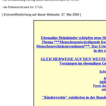
- das Petitionsrecht nach Art. 17 GG.
[ Erstveröffentlichung auf dieser Webseite: 27. Mai 2004 ]
Ehemalige Heimkinder schöpfen neue Ho
Thema
***Menschenentwürdigende frei
Menschenrechtskonventionen***
. Das Urt
in der 
GLEICHERWEISE AUF DEN WEST
Vorgängen im ehemaligen Ge
Sch
R
DDR-
Form der
um
"Kinderrechte" existierten in der Bund