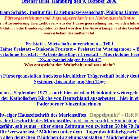
Offener Brief, Hamburg den 9. Oktober 2006.
fram Schäfer, Institut für Erziehungswissenschaft, Philipps-Unive
Fürsorgeerziehung und Jugendpsychiatrie im Nationalsozialismus
r »Aussonderung Unerziehbarer« aus der Fürsorgeerziehung war von den führe
iktatur in die Bundesrepublik tradiert worden. Die Auswirkungen auf die Gest
waren bekanntermaßen fatal.
Freistatt – Wirtschaftsunternehmen – Teil I
e Heime Freistatt – Diakonie Freistatt – Freistatt im Wietingsmoor 
erkolonie Freistatt – Arbeitsdienstlager Freistatt – Moorkolonie Frei
“Zwangsarbeitslager Freistatt”
Was entspricht der Wahrheit, und was nicht?
ürsorgeanstalten (meistens kirchlicher Trägerschaft beider deut
Systemen, bis in die jüngsten Tage
m – September 1977 – auch hier werden Heimkinder weitergehen
 der Katholischen Kirche von Deutschland ausgebeutet – hier in e
Paderborner Vinzentinerinnen.
weiger Hauszeitschrift des Marienstiftes
"Doppelpunkt" - Heft Nr
s der Geschichte des Marienstiftes
[und anderen solcher Einrichtung
gefähr, sah es aus – über einen Zeitraum von zwischen 50 bis 70 J
für ‘verwahrloste’ Mädchen unter dem "Jugendwohlfahrtsgesetz
in allen deutschen (Mädchen)Erziehungsanstalten / Mädchenheime