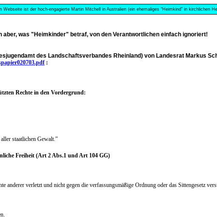
n Webseite ist der hoch-engagierte Martin Mitchell in Australien (ein ehemaliges “Heimkind” in kirchlichen
 aber, was "Heimkinder" betraf, von den Verantwortlichen einfach ignoriert!
Landesjugendamt des Landschaftsverbandes Rheinland) von Landesrat Markus S
spapier020703.pdf
:
hützten Rechte in den Vordergrund:
aller staatlichen Gewalt.”
nliche Freiheit (Art 2 Abs.1 und Art 104 GG)
Rechte anderer verletzt und nicht gegen die verfassungsmäßige Ordnung oder das Sittengesetz vers
en.