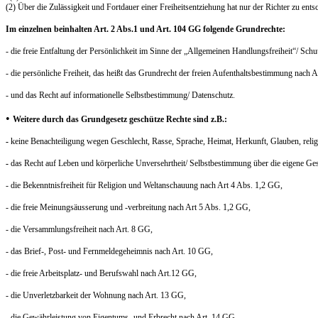
(2) Über die Zulässigkeit und Fortdauer einer Freiheitsentziehung hat nur der Richter zu ents
Im einzelnen beinhalten Art. 2 Abs.1 und Art. 104 GG folgende Grundrechte:
- die freie Entfaltung der Persönlichkeit im Sinne der „Allgemeinen Handlungsfreiheit“/ Schu
- die persönliche Freiheit, das heißt das Grundrecht der freien Aufenthaltsbestimmung nach 
- und das Recht auf informationelle Selbstbestimmung/ Datenschutz.
•
Weitere durch das Grundgesetz geschütze Rechte sind z.B.:
-
keine Benachteiligung wegen Geschlecht, Rasse, Sprache, Heimat, Herkunft, Glauben, rel
-
das Recht auf Leben und körperliche Unversehrtheit/ Selbstbestimmung über die eigene Ge
- die Bekenntnisfreiheit für Religion und Weltanschauung nach Art 4 Abs. 1,2 GG,
- die freie Meinungsäusserung und -verbreitung nach Art 5 Abs. 1,2 GG,
- die Versammlungsfreiheit nach Art. 8 GG,
- das Brief-, Post- und Fernmeldegeheimnis nach Art. 10 GG,
- die freie Arbeitsplatz- und Berufswahl nach Art.12 GG,
- die Unverletzbarkeit der Wohnung nach Art. 13 GG,
- die Gewährleistung von Eigentums- und Erbrecht nach Art. 14 GG,