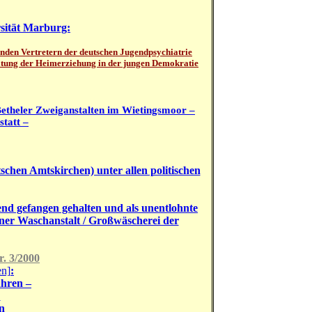
rsität Marburg:
nden Vertretern der deutschen Jugendpsychiatrie
altung der Heimerziehung in der jungen Demokratie
– Betheler Zweiganstalten im Wietingsmoor –
statt –
schen Amtskirchen) unter allen politischen
d gefangen gehalten und als unentlohnte
iner Waschanstalt / Großwäscherei der
. 3/2000
en]
:
ahren –
"
n