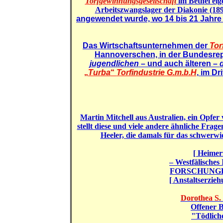
Torfgewinnungsgesellschaft
im Bethel eig
Arbeitszwangslager der Diakonie (18
angewendet wurde, wo 14 bis 21 Jahre
Das Wirtschaftsunternehmen der
Tor
Hannoverschen,
in der
Bundesrep
jugendlichen
– und auch älteren –
„
Turba
“
Torfindustrie G.m.b.H
,
im Dri
Martin Mitchell aus Australien, ein Opfer 
stellt diese und viele andere ähnliche Fr
Heeler, die damals für das schwerw
[ Heimer
– Westfälisches
FORSCHUNGEN
[ Anstaltserzie
Dorothea S.
Offener B
"Tödlich