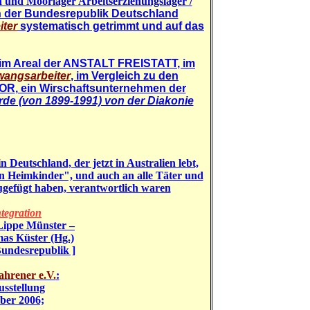
n und Moorlager Arbeitserziehungslager /
n der
Bundesrepublik Deutschland
ter
systematisch getrimmt und auf das
im Areal der
ANSTALT FREISTATT
, im
wangsarbeiter
, im Vergleich zu den
OR
, ein Wirschaftsunternehmen der
de (von 1899-1991) von der Diakonie
 Deutschland, der jetzt in Australien lebt,
en Heimkinder", und auch an alle Täter und
ugefügt haben, verantwortlich waren
tegration
-Lippe Münster –
Küster (Hg.)
Bundesrepublik ]
ahrener e.V.
:
usstellung
ber 2006;