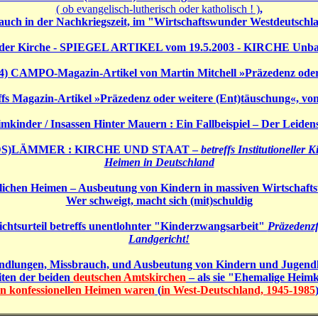
( ob evangelisch-lutherisch oder katholisch ! )
,
 auch in der Nachkriegszeit, im "Wirtschaftswunder Westdeutschl
te der Kirche - SPIEGEL ARTIKEL vom 19.5.2003 - KIRCHE Unb
2004) CAMPO-Magazin-Artikel von Martin Mitchell »Präzedenz oder
ffs Magazin-Artikel »Präzedenz oder weitere (Ent)täuschung«, vo
mkinder / Insassen Hinter Mauern : Ein Fallbeispiel – Der Leide
S)LÄMMER : KIRCHE UND STAAT –
betreffs Institutioneller
Heimen in Deutschland
lichen Heimen – Ausbeutung von Kindern in massiven Wirtschaft
Wer schweigt, macht sich (mit)schuldig
htsurteil betreffs unentlohnter "Kinderzwangsarbeit"
Präzedenzf
Landgericht!
ndlungen, Missbrauch, und Ausbeutung von Kindern und Jugendl
iten der beiden
deutschen Amtskirchen
– als sie "Ehemalige Heim
in konfessionellen Heimen waren
(
in West-Deutschland, 1945-1985
)