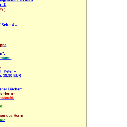
 !!!
06
)
Seite 4 –
ippe
en"
,
rmann
.
–
 Peter –
n, 19,90 EUR
dener Bücher:
 Herrn -
nsierski
.
n
.
en des Herrn -
bor