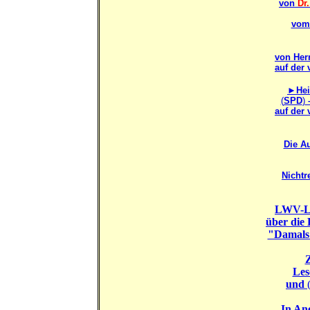
von
Dr
vom 
von Her
auf der
►Hei
(
SPD
)
auf der
Die A
Nichtr
LWV-La
über die
"Damals 
Z
Les
und
In An