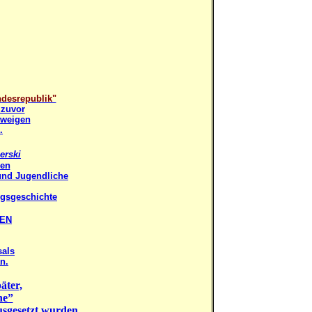
ndesrepublik"
 zuvor
hweigen
.
erski
ren
und Jugendliche
egsgeschichte
DEN
sals
n.
äter,
ne”
usgesetzt wurden.