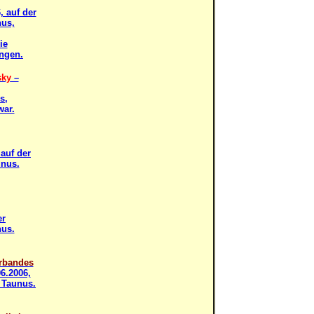
, auf der
nus,
ie
ungen.
sky
–
s,
war.
 auf der
unus.
er
nus.
erbandes
06.2006,
 Taunus.