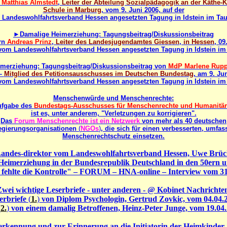
. Matthias Almstedt
,
Leiter der Abteilung Sozialpädagogik an der Käthe-K
Schule in Marburg
, vom 9. Juni 2006, auf der
Landeswohlfahrtsverband Hessen angesetzten Tagung in Idstein im Ta
►Damalige Heimerziehung: Tagungsbeitrag/Diskussionsbeitrag
rn
Andreas Prinz
,
Leiter des Landesjugendamtes Giessen
,
in Hessen
, 09
 vom Landeswohlfahrtsverband Hessen angesetzten Tagung in Idstein im
merziehung: Tagungsbeitrag/Diskussionsbeitrag von
MdP Marlene Rupp
–
Mitglied des Petitionsausschusses im Deutschen Bundestag
, am 9. Ju
 vom Landeswohlfahrtsverband Hessen angesetzten Tagung in Idstein im
Menschenwürde und Menschenrechte:
ufgabe des
Bundestags-Ausschusses für Menschenrechte und Humanitäre
ist es, unter anderem, "Verletzungen zu korrigieren".
Das
Forum Menschenrechte ist ein Netzwerk
von mehr als 40 deutschen
egierungsorganisationen
(
NGOs
)
, die sich für einen verbesserten, umfa
Menschenrechtschutz einsetzen.
ndes-direktor vom Landeswohlfahrtsverband Hessen, Uwe Brü
 Heimerziehung in der Bundesrepublik Deutschland in den 50ern u
fehlte die Kontrolle" – FORUM – HNA-online – Interview vom 31
wei wichtige Leserbriefe - unter anderen - @ Kobinet Nachrichte
erbriefe
(
1.
)
von Diplom Psychologin, Gertrud Zovkic, vom 04.04.
(
2.
)
von einem damalig Betroffenen, Heinz-Peter Junge, vom 19.04.
erkennung und zur Erinnerung an die Initiatorin der Heimkinder-