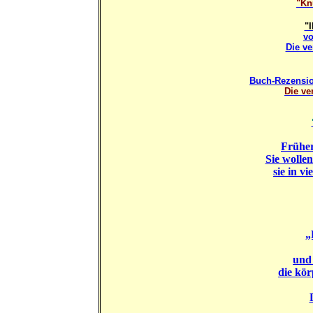
"Kn
"
v
Die ve
Buch-Rezensi
Die ve
Frühe
Sie wolle
sie in v
„
und
die kör