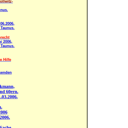
ollwitz-
unus.
.06.2006,
 Taunus.
recht
ni 2006,
 Taunus.
 Hilfe
ssenden
ckmann,
nd 60ern.
.03.2006.
n.
2006
2006.
Sache,