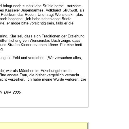
d bringt noch zusätzliche Stühle herbei, trotzdem
 des Kasseler Jugendamtes, Volkhardt Strutwolf, als
as Publikum das Reden. Und, sagt Wensierski, „das
noch begegne: „Ich habe seitenlange Briefe
 er möge bitte vorsichtig sein, falls er die
ring. Klar sei, dass sich Traditionen der Erziehung
röffentlichung von Wensierskis Buch zeige, dass
 und Strafen Kinder erziehen könne. Für eine breit
ng.
g ins Feld und versichert: „Wir versuchen alles,
Rode, war als Mädchen im Erziehungsheim in
Eine andere Frau, die bisher vergeblich versucht
nicht verzeihen. Ich habe meine Würde verloren. Die
ch. DVA 2006.