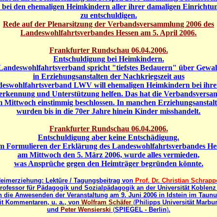
h bei den ehemaligen Heimkindern aller ihrer damaligen Einrichtu
zu entschuldigen.
Rede auf der Plenarsitzung der Verbandsversammlung 2006 des
Landeswohlfahrtsverbandes Hessen am 5. April 2006.
Frankfurter Rundschau 06.04.2006.
Entschuldigung bei Heimkindern.
Landeswohlfahrtsverband spricht "tiefstes Bedauern" über Gewal
in Erziehungsanstalten der Nachkriegszeit aus
eswohlfahrtsverband LWV will ehemaligen Heimkindern bei ih
rkennung und Unterstützung helfen. Das hat die Verbandsvers
 Mittwoch einstimmig beschlossen. In manchen Erziehungsanstal
wurden bis in die 70er Jahre hinein Kinder misshandelt.
Frankfurter Rundschau 06.04.2006.
Entschuldigung aber keine Entschädigung.
m Formulieren der Erklärung des Landeswohlfahrtsverbandes He
am Mittwoch den 5. März 2006, wurde alles vermieden,
was Ansprüche gegen den Heimträger begründen könnte.
imerziehung: Lektüre / Tagungsbeitrag von
Prof. Dr. Christian Schrapp
rofessor für Pädagogik und Sozialpädagogik an der Universität Koblenz
n die Anwesenden der Veranstaltung am 9. Juni 2006 in Idstein im Taunu
it Kommentaren, u. a., von
Wolfram Schäfer
(
Philipps Universität Marbu
und
Peter Wensierski
(
SPIEGEL - Berlin
)
.