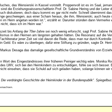
uches, das Wensierski in Kassel vorstellt. Proppenvoll ist es im Saal, jeman
i sind die Erziehungswissenschaftlerin Prof. Dr. Sabine Hering und der Leiter
in Buch diskutieren, doch dazu kommt es gar nicht mehr. Schnell übernimmt d
lange geschwiegen, aus einer Scham heraus, die ihm, Wensierski, auch heute 
im Heim angetan worden ist.“, erzählt er. Darunter stünden dann Vermerke wie,
nicht, dass ich im Heim war.“
eit bis Anfang der 70er-Jahre sei noch wenig erforscht, sagt Prof. Sabine He
alismus in den Heimen am längsten gehalten hätten. Die Resonanz auf die Ve
Fachliteratur jener Zeit sei viel davon die Rede, dass man nur durch Kontrolle
 Geld. Es wäre zu überlegen, dafür eine Stiftung zu gründen, sagte Dr. Heri
 Markus Desaga das damalige gesellschaftliche Grundverständnis von Erziehun
ein Wort des Eingeständnisses ihrer früheren Peiniger wichtig wäre. Monika 
 des LWV, sich bei den Heimkindern zu entschuldigen, fühle sie sich besser. 
e nicht einsehen, dass sie Schuld auf sich geladen haben, solange können wir 
Die verdrängte Geschichte der Heimkinder in der Bunderepublik“. Spiegelbu
dersachsen.