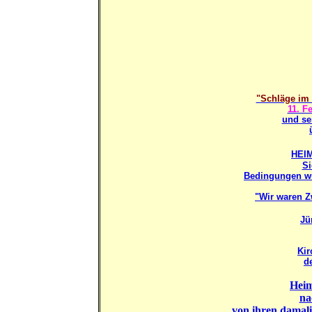
"Schläge im 
11. F
und se
HEI
Si
Bedingungen wu
"Wir waren Z
Jü
Kir
d
Heim
na
von ihren damali