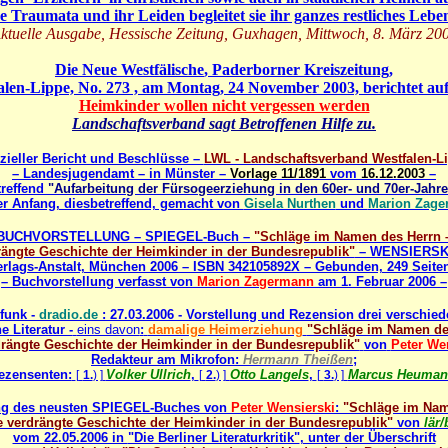
e Traumata und ihr Leiden begleitet sie ihr ganzes restliches Leben
ktuelle Ausgabe, Hessische Zeitung, Guxhagen, Mittwoch, 8. März 20
Die
Neue Westfälische
, Paderborner Kreiszeitung,
alen-Lippe, No. 273 , am Montag, 24 November 2003, berichtet auf 
Heimkinder wollen nicht vergessen werden
Landschaftsverband sagt Betroffenen Hilfe zu.
izieller Bericht und Beschlüsse –
LWL - Landschaftsverband Westfalen-L
– Landesjugendamt – in Münster –
Vorlage 11/1891
vom
16.12.2003
–
treffend
"Aufarbeitung der Fürsogeerziehung in den 60er- und 70er-Jahr
r Anfang, diesbetreffend, gemacht von
Gisela Nurthen
und
Marion Zage
BUCHVORSTELLUNG – SPIEGEL-Buch –
"Schläge im Namen des Herrn 
rängte Geschichte der Heimkinder in der Bundesrepublik"
– WENSIERSKI,
rlags-Anstalt, München 2006 – ISBN 342105892X – Gebunden, 249 Seite
– Buchvorstellung verfasst von
Marion Zagermann
am 1. Februar 2006 –
funk -
dradio.de
: 27.03.2006 - Vorstellung und Rezension drei verschie
e Literatur -
eins davon
:
damalige Heimerziehung
"Schläge im Namen des
drängte Geschichte der Heimkinder in der Bundesrepublik"
von
Peter We
Redakteur am Mikrofon:
Hermann Theißen
;
ezensenten:
Volker Ullrich
,
Otto Langels
,
Marcus Heuman
[
1.
) ]
[
2.
) ]
[
3.
) ]
ung des neusten SPIEGEL-Buches von
Peter Wensierski
:
"Schläge im Nam
e verdrängte Geschichte der Heimkinder in der Bundesrepublik"
von
lär/
vom 22.05.2006 in
"Die Berliner Literaturkritik"
, unter der Überschrift