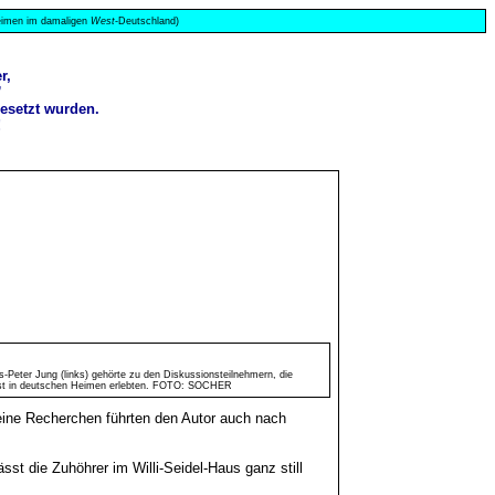
 Heimen im damaligen
West
-Deutschland)
r,
”
gesetzt wurden.
!
s-Peter Jung (links) gehörte zu den Diskussionsteilnehmern, die
lbst in deutschen Heimen erlebten. FOTO: SOCHER
eine Recherchen führten den Autor auch nach
st die Zuhöhrer im Willi-Seidel-Haus ganz still