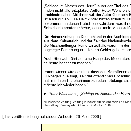
„Schläge im Namen des Herrn“ lautet der Titel des B
finden nicht alle Sitzplätze. Außer Peter Wensiersk
Fachleute dabei. Mit ihnen will der Autor über se
ist auch gut so“. Die Heimkinder hätten schon zu 
bekommen, in denen Betroffene schildern, was ihnen 
Schreiberin anrufen möchte, denn „mein Mann weiß 
Die Heimerziehung in Deutschland in der Nachkriegsz
aus dem Kaiserreich und der Zeit des Nationalsozi
die Misshandlungen keine Einzelfälle waren. In der 
angelegte Forschung auf diesem Gebiet gebe es kein
Auch Strutwolf führt auf eine Frage des Moderators
es heute besser zu machen.“
Immer wieder wird deutlich, dass den Betroffenen 
Guxhagen. Sie sagt, seit der öffentlichen Erklärung
hat, mit ihren Erzieherinnen zu reden: „Solange si
möchte ich wieder haben.“
►
Peter Wensierski, „Schäge im Namen des Herrn. 
© Hessische Zeitung. Zeitung in Kassel für Nordhessen und Nie
Herstellung: Zeitungsdruck Dietrich GMbH & Co KG
[ Erstveröffentlichung auf dieser Webseite: 26. April 2006 ]