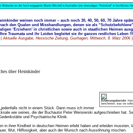
n Webseite ist der hoch-engagierte Martin Mitchell in Australien (ein ehemaliges “Heimkind” in kirchlichen
eimkinder weinen noch immer – auch noch 30, 40, 50, 60, 70 Jahre späte
nach den Qualen und Misshandlungen, denen sie als “Schutzbefohlene
ligen ‘Erziehern’ in christlichen sowie auch in staatlichen Heimen aus
Ihre Traumata und ihr Leiden begleitet sie ihr ganzes restliches Leben !!
(
Aktuelle Ausgabe, Hessische Zeitung, Guxhagen, Mittwoch, 8. März 2006
)
uches über Heimkinder
Erfahrungsbericht
: Han
berichteten, was sie se
 „jedenfalls nicht in einem Stück. Dann muss ich immer
cksale wie seines, die der Buchautor Peter Wensierski aufgeschrieben hat. S
Gedenkstätte und Psychiatrische Klinik.
n ihrer Kindheit in deutschen Heimen erlebt haben und erleiden mussten, läs
rauer, Wut, Hilflosigkeit, aber auch der Wunsch nach Aussöhnung mischen.