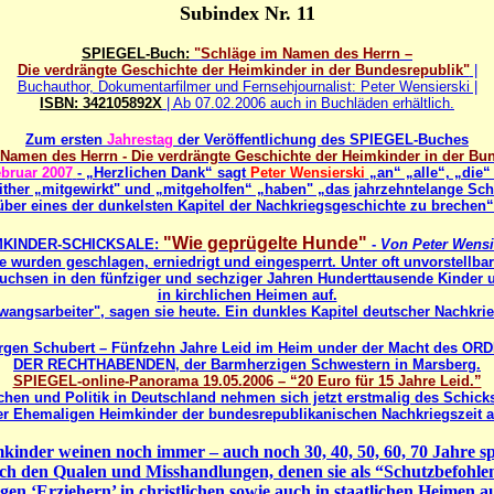
Subindex Nr. 11
SPIEGEL-Buch:
"Schläge im Namen des Herrn –
Die verdrängte Geschichte der Heimkinder in der Bundesrepublik"
|
Buchauthor, Dokumentarfilmer und Fernsehjournalist: Peter Wensierski |
ISBN: 342105892X
| Ab 07.02.2006 auch in Buchläden erhältlich.
Zum ersten
Jahrestag
der Veröffentlichung des SPIEGEL-Buches
Namen des Herrn - Die verdrängte Geschichte der Heimkinder in der Bu
ebruar 2007
- „Herzlichen Dank“ sagt
Peter Wensierski
„an“ „alle“, „die“
ither „mitgewirkt" und „mitgeholfen“ „haben" „das jahrzehntelange Sc
über eines der dunkelsten Kapitel der Nachkriegsgeschichte zu brechen“
"Wie geprügelte Hunde"
MKINDER-SCHICKSALE:
-
Von Peter Wensi
e wurden geschlagen, erniedrigt und eingesperrt. Unter oft unvorstellba
chsen in den fünfziger und sechziger Jahren Hunderttausende Kinder 
in kirchlichen Heimen auf.
wangsarbeiter", sagen sie heute. Ein dunkles Kapitel deutscher Nachkri
rgen Schubert – Fünfzehn Jahre Leid im Heim under der Macht des OR
DER RECHTHABENDEN, der Barmherzigen Schwestern in Marsberg.
SPIEGEL-online-Panorama 19.05.2006 – “20 Euro für 15 Jahre Leid.”
chen und Politik in Deutschland nehmen sich jetzt erstmalig des Schick
er Ehemaligen Heimkinder der bundesrepublikanischen Nachkriegszeit a
kinder weinen noch immer – auch noch 30, 40, 50, 60, 70 Jahre sp
ch den Qualen und Misshandlungen, denen sie als “Schutzbefohle
gen ‘Erziehern’ in christlichen sowie auch in staatlichen Heimen a