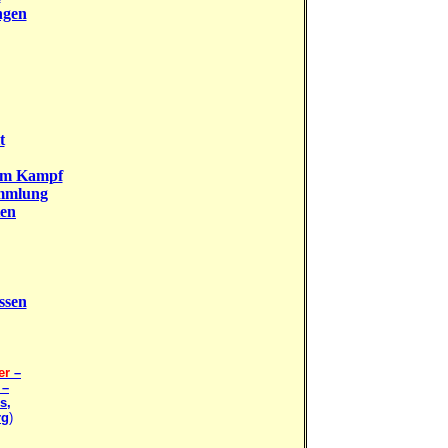
ngen
t
rem Kampf
ammlung
ten
ssen
er
–
 –
s,
rg
)