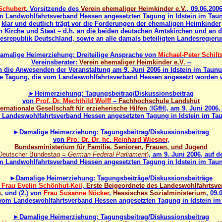
Schubert
, Vorsitzende des
Verein ehemaliger Heimkinder e.V.
, 09.06.2006
 Landwohlfahrtsverband Hessen angesetzten Tagung in Idstein im Tau
klar und deutlich trägt vor die Forderungen der ehemaligen Heimkinder
n Kirche und Staat – d.h. an die beiden deutschen Amtskirchen und an d
srepublik Deutschland, sowie an alle damals beteiligten Landesregier
amalige Heimerziehung: Dreiteilige Ansprache von
Michael-Peter Schilt
Vereinsberater:
Verein ehemaliger Heimkinder e.V.
–
n die Anwesenden der Veranstaltung am 9. Juni 2006 in Idstein im Taunu
e Tagung, die vom Landeswohlfahrtsverband Hessen angesetzt worden 
►Heimerziehung: Tagungsbeitrag/Diskussionsbeitrag
von
Prof. Dr. Mechthild Wolff
–
Fachhochschule Landshut
ternationale Gesellschaft für erzieherische Hilfen
(
IGfH
)
, am 9. Juni 2006,
Landeswohlfahrtsverband Hessen angesetzten Tagung in Idstein im Ta
►Damalige Heimerziehung: Tagungsbeitrag/Diskussionsbeitrag
von
Pro. Dr. Dr. hc. Reinhard Wiesner
,
Bundesministerium für Familie, Senioren, Frauen, und Jugend
Deutscher Bundestag =
German Federal Parliament
)
, am 9. Juni 2006, auf d
 Landwohlfahrtsverband Hessen angesetzten Tagung in Idstein im Tau
►Damalige Heimerziehung: Tagungsbeiträge/Diskussionsbeiträge
n
Frau Evelin Schönhut-Keil
,
Erste Beigeordnete des Landeswohlfahrtsv
n
, und
(
2.
)
von
Frau Susanne Nöcker
,
Hessisches Sozialministerium
, 09.
 vom Landeswohlfahrtsverband Hessen angesetzten Tagung in Idstein im
►Damalige Heimerziehung: Tagungsbeitrag/Diskussionsbeitrag