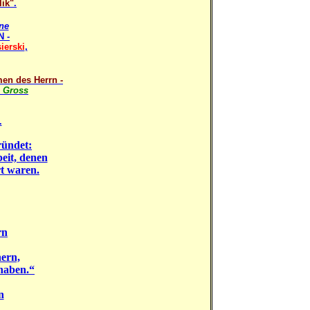
lik"
.
ne
 -
ierski
,
en des Herrn -
a Gross
.
ründet:
eit, denen
rt waren.
rn
ern,
 haben.“
n
n