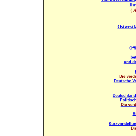
Ihr
(
A
Ostwestf
Off
be
und de
Die verd
Deutsche Ve
Deutschland
Politisch
Die ver
R
Kurzvorstell
Di