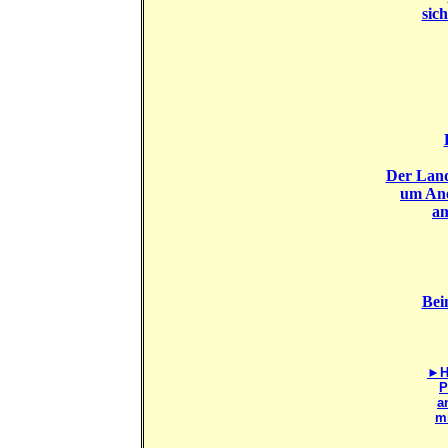
sic
Der Land
um Ane
am
Bei
►He
P
a
m