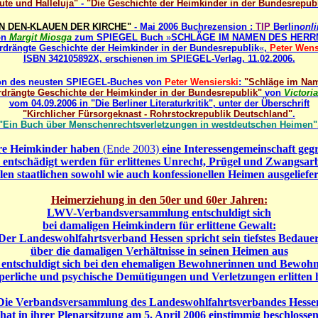
ute und Halleluja"
-
"Die Geschichte der Heimkinder in der Bundesrepub
IN DEN-KLAUEN DER KIRCHE"
- Mai 2006 Buchrezension :
TIP
Berlin
onli
on
Margit Miosga
zum SPIEGEL Buch
»
SCHLÄGE IM NAMEN DES HERRN
rdrängte Geschichte der Heimkinder in der Bundesrepublik
«
,
Peter Wens
ISBN 342105892X, erschienen im SPIEGEL-Verlag, 11.02.2006.
on des neusten SPIEGEL-Buches von
Peter Wensierski
:
"Schläge im Nam
rdrängte Geschichte der Heimkinder in der Bundesrepublik"
von
Victori
vom 04.09.2006 in
"Die Berliner Literaturkritik"
, unter der Überschrift
"Kirchlicher Fürsorgeknast - Rohrstockrepublik Deutschland"
.
"Ein Buch über Menschenrechtsverletzungen in westdeutschen Heimen"
re Heimkinder haben
(Ende 2003)
eine Interessengemeinschaft geg
n entschädigt werden für erlittenes Unrecht, Prügel und Zwangsarb
ielen staatlichen sowohl wie auch konfessionellen Heimen ausgeliefe
Heimerziehung in den 50er und 60er Jahren:
LWV-Verbandsversammlung entschuldigt sich
bei damaligen Heimkindern für erlittene Gewalt:
Der Landeswohlfahrtsverband Hessen spricht sein tiefstes Bedaue
über die damaligen Verhältnisse in seinen Heimen aus
 entschuldigt sich bei den ehemaligen Bewohnerinnen und Bewohn
perliche und psychische Demütigungen und Verletzungen erlitten
Die Verbandsversammlung des Landeswohlfahrtsverbandes Hesse
hat in ihrer Plenarsitzung am 5. April 2006 einstimmig beschlosse