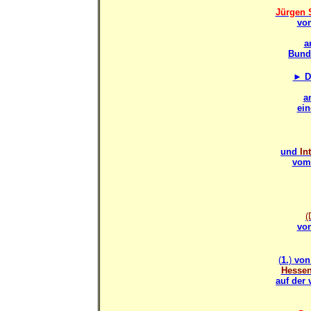
Jürgen 
vom
a
Bunde
► D
a
ein
und
In
vom 
(
vom
(
1.
)
vo
Hesse
auf der