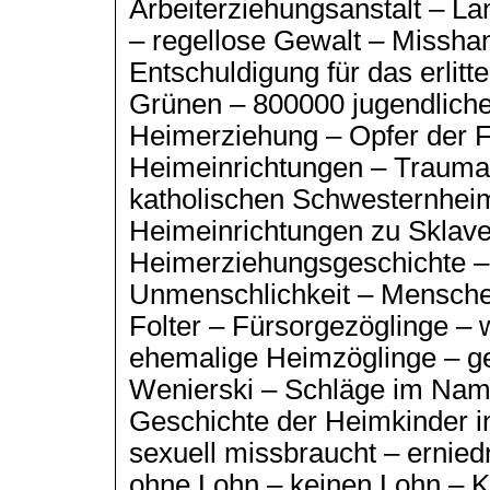
Arbeiterziehungsanstalt – L
– regellose Gewalt – Missha
Entschuldigung für das erlit
Grünen – 800000 jugendlich
Heimerziehung – Opfer der 
Heimeinrichtungen – Traumati
katholischen Schwesternheim
Heimeinrichtungen zu Sklave
Heimerziehungsgeschichte –
Unmenschlichkeit – Menschen
Folter – Fürsorgezöglinge –
ehemalige Heimzöglinge – g
Wenierski – Schläge im Nam
Geschichte der Heimkinder i
sexuell missbraucht – erniedr
ohne Lohn – keinen Lohn – K