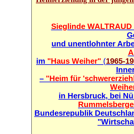
Sieglinde WALTRAUD
G
und unentlohnter Arbe
A
im
"Haus Weiher"
(
1965-1
Inne
–
"Heim für 'schwererzie
Weihe
in Hersbruck, bei Nü
Rummelsberger
Bundesrepublik Deutschla
"Wirtsch