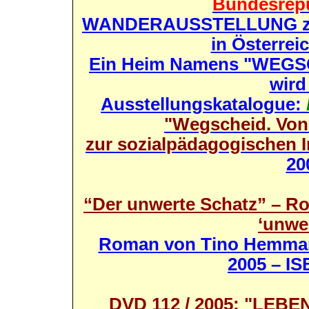
Bundesrepu
WANDERAUSSTELLUNG zur 
in Österrei
Ein Heim Namens
"WEGS
wird
Ausstellungskatalogue:
"Wegscheid. Von
zur sozialpädagogischen I
20
“Der unwerte Schatz” – Ro
‘unwe
Roman von Tino Hemmann
2005 – IS
DVD 112 / 2005: "LEB