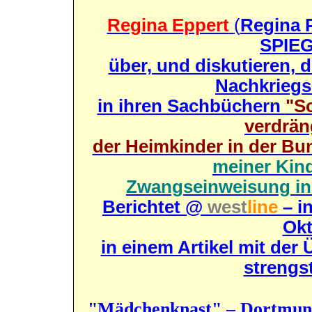
Regina Eppert
(
Regina 
SPIEG
über, und diskutieren, 
Nachkriegs
in ihren Sachbüchern
"S
verdrän
der Heimkinder in der Bu
meiner Kin
Zwangseinweisung in
Berichtet @
west
line
– i
Okt
in einem Artikel mit der
strengs
"Mädchenknast" – Dortmun