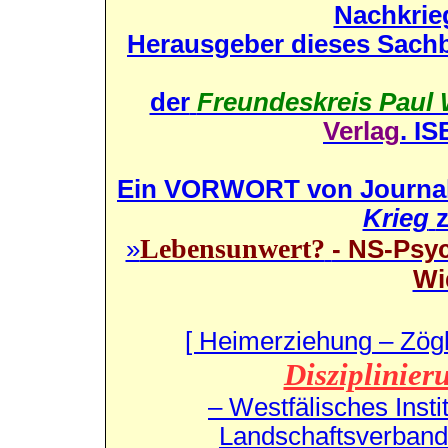
Nachkrie
Herausgeber dieses Sachbu
der
Freundeskreis Paul 
Verlag
. I
Ein VORWORT von Journali
Krieg
Lebensunwert?
»
- NS-Psyc
Wi
[ Heimerziehung – Zögl
Disziplinier
– Westfälisches Insti
Landschaftsverband