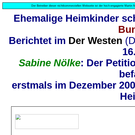
Der Betreiber dieser nichtkommerziellen Webseite ist der hoch-engagierte Martin M
Ehemalige Heimkinder sc
Bu
Berichtet im
Der Westen
(D
16
Sabine Nölke
: Der Peti
bef
erstmals im Dezember 200
Hei