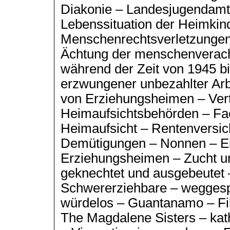
Diakonie – Landesjugendamt 
Lebenssituation der Heimkin
Menschenrechtsverletzungen
Ächtung der menschenverach
während der Zeit von 1945 b
erzwungener unbezahlter Arb
von Erziehungsheimen – Vert
Heimaufsichtsbehörden – Fac
Heimaufsicht – Rentenversic
Demütigungen – Nonnen – Ei
Erziehungsheimen – Zucht u
geknechtet und ausgebeutet 
Schwererziehbare – weggespe
würdelos – Guantanamo – Fi
The Magdalene Sisters – kat