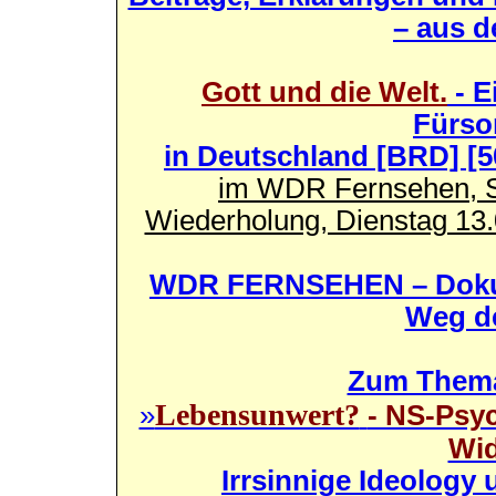
– aus d
Gott und die Welt.
- E
Fürso
in Deutschland [BRD] [50
im WDR Fernsehen, S
Wiederholung, Dienstag 13.
WDR FERNSEHEN – Dokum
Weg d
Zum Them
Lebensunwert?
»
- NS-Psyc
Wid
Irrsinnige Ideology 