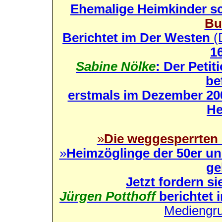
Ehemalige Heimkinder sc
Bu
Berichtet im
Der Westen
(
16
Sabine Nölke
: Der Peti
be
erstmals im Dezember 20
He
»
Die weggesperrten 
»
Heimzöglinge der 50er un
ge
Jetzt fordern s
Jürgen Potthoff
berichtet 
Mediengr