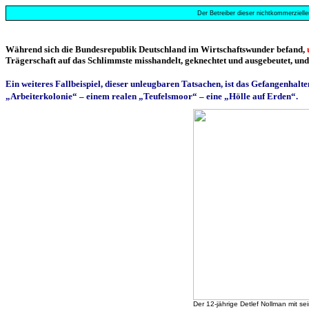
Der Betreiber dieser nichtkommerzielle
Während sich die Bundesrepublik Deutschland im Wirtschaftswunder befand,
Trägerschaft auf das Schlimmste misshandelt, geknechtet und ausgebeutet, und
Ein weiteres Fallbeispiel, dieser unleugbaren Tatsachen, ist das Gefangenhalt
„Arbeiterkolonie“ – einem realen „Teufelsmoor“ – eine „Hölle auf Erden“.
Der 12-jährige Detlef Nollman mit se