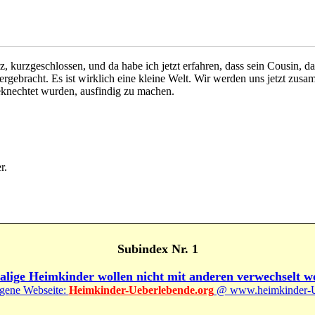
z, kurzgeschlossen, und da habe ich jetzt erfahren, dass sein Cousin,
ergebracht. Es ist wirklich eine kleine Welt. Wir werden uns jetzt zu
eknechtet wurden, ausfindig zu machen.
r.
Subindex Nr. 1
lige Heimkinder wollen nicht mit anderen verwechselt w
igene Webseite:
Heimkinder-Ueberlebende.org
@ www.heimkinder-U