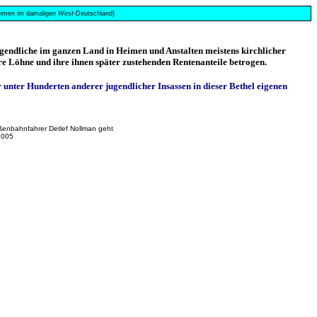
 Heimen im damaligen
West
-Deutschland)
gendliche im ganzen Land in Heimen und Anstalten meistens kirchlicher
re Löhne und ihre ihnen später zustehenden Rentenanteile betrogen.
r unter Hunderten anderer jugendlicher Insassen in dieser Bethel eigenen
aßenbahnfahrer Detlef Nollman geht
2005