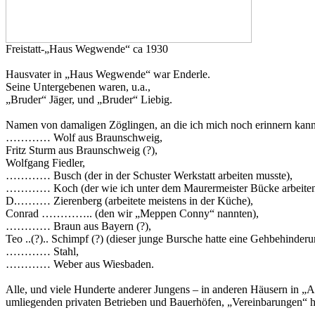
Freistatt-„Haus Wegwende“ ca 1930
Hausvater in „Haus Wegwende“ war Enderle.
Seine Untergebenen waren, u.a.,
„Bruder“ Jäger, und „Bruder“ Liebig.
Namen von damaligen Zöglingen, an die ich mich noch erinnern kann
………… Wolf aus Braunschweig,
Fritz Sturm aus Braunschweig (?),
Wolfgang Fiedler,
………… Busch (der in der Schuster Werkstatt arbeiten musste),
………… Koch (der wie ich unter dem Maurermeister Bücke arbeiten
D.……… Zierenberg (arbeitete meistens in der Küche),
Conrad ………….. (den wir „Meppen Conny“ nannten),
………… Braun aus Bayern (?),
Teo ..(?).. Schimpf (?) (dieser junge Bursche hatte eine Gehbehinderu
………… Stahl,
………… Weber aus Wiesbaden.
Alle, und viele Hunderte anderer Jungens – in anderen Häusern in „An
umliegenden privaten Betrieben und Bauerhöfen, „Vereinbarungen“ h