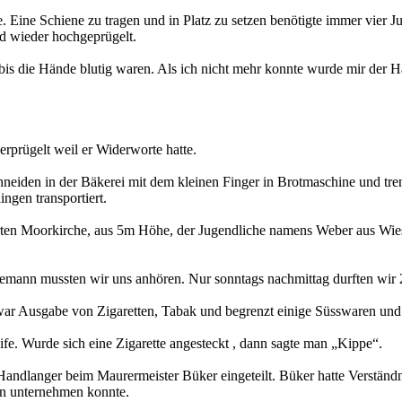
. Eine Schiene zu tragen und in Platz zu setzen benötigte immer vier J
rd wieder hochgeprügelt.
s die Hände blutig waren. Als ich nicht mehr konnte wurde mir der H
rprügelt weil er Widerworte hatte.
hneiden in der Bäkerei mit dem kleinen Finger in Brotmaschine und tr
ngen transportiert.
rten Moorkirche, aus 5m Höhe, der Jugendliche namens Weber aus Wiesb
emann mussten wir uns anhören. Nur sonntags nachmittag durften wir 
 Ausgabe von Zigaretten, Tabak und begrenzt einige Süsswaren und so
eife. Wurde sich eine Zigarette angesteckt , dann sagte man „Kippe“.
andlanger beim Maurermeister Büker eingeteilt. Büker hatte Verständnis
en unternehmen konnte.