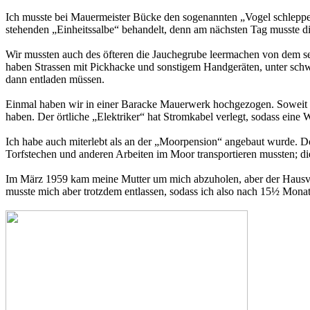
Ich musste bei Mauermeister Bücke den sogenannten „Vogel schleppen“
stehenden „Einheitssalbe“ behandelt, denn am nächsten Tag musste d
Wir mussten auch des öfteren die Jauchegrube leermachen von dem se
haben Strassen mit Pickhacke und sonstigem Handgeräten, unter sc
dann entladen müssen.
Einmal haben wir in einer Baracke Mauerwerk hochgezogen. Soweit ich
haben. Der örtliche „Elektriker“ hat Stromkabel verlegt, sodass eine 
Ich habe auch miterlebt als an der „Moorpension“ angebaut wurde. D
Torfstechen und anderen Arbeiten im Moor transportieren mussten; d
Im März 1959 kam meine Mutter um mich abzuholen, aber der Hausvate
musste mich aber trotzdem entlassen, sodass ich also nach 15½ Mona