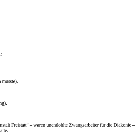
:
 musste),
ng),
stalt Freistatt“ – waren unentlohlte Zwangsarbeiter für die Diakonie 
atte.