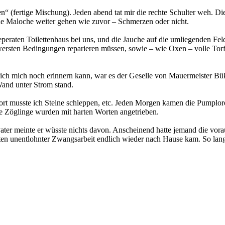
 (fertige Mischung). Jeden abend tat mir die rechte Schulter weh. Die
ie Maloche weiter gehen wie zuvor – Schmerzen oder nicht.
peraten Toilettenhaus bei uns, und die Jauche auf die umliegenden Fe
hwersten Bedingungen reparieren müssen, sowie – wie Oxen – volle T
 mich noch erinnern kann, war es der Geselle von Mauermeister Büker,
Wand unter Strom stand.
ort musste ich Steine schleppen, etc. Jeden Morgen kamen die Pumplor
ie Zöglinge wurden mit harten Worten angetrieben.
r meinte er wüsste nichts davon. Anscheinend hatte jemand die vorau
ten unentlohnter Zwangsarbeit endlich wieder nach Hause kam. So lang