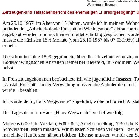
Mutter und seinem Stiefvater vor ihr
Wohnung in Bremen.
Zeitzeugen-und Tatsachenbericht des ehemaligen „Fürsorgezögling“ D
Am 25.10.1957, im Alter von
15
Jahren, wurde ich in meinem Wohnor
befindende, „Arbeiterkolonie Freistatt im Wietingsmoor“ abtransport
angeklagt worden, und noch einer Straftat schuldig gesprochen word
musste die nächsten 15½ Monate (vom 25.10.1957 bis 07.03.1959) als 
erhielt.
Die schon im Jahre 1899 gegründete, über die Jahrzehnte genutzte, und
Bodelschwinghschen Anstalten Bethel bei Bielefeld, in Nordrhein-Wes
heisst.
In Freistatt angekommen beobachtete ich wie jugendliche Insassen T
„Anstalt Freistatt“. In der Verwaltung mussten die Abholer den Torf
wurde – bezahlen.
Ich wurde dem „Haus Wegwende“ zugeführt, wobei ich gleich Anstalts
Der Tagesablauf im Haus „Haus Wegwende“ verlief wie folgt:
Morgens 6.00 Uhr Wecken, Frühstück, Arbeitseinteilung. 7.30 Uhr K
Schwerarbeit leisten mussten. Wir mussten Schienen verlegen – der 
mal einige Hautfetzen hängen blieben. Ebenso mussten wir für den Sc