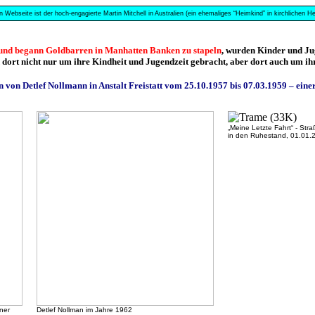
n Webseite ist der hoch-engagierte Martin Mitchell in Australien (ein ehemaliges “Heimkind” in kirchlichen
und begann Goldbarren in Manhatten Banken zu stapeln
, wurden Kinder und Ju
 dort nicht nur um ihre Kindheit und Jugendzeit gebracht, aber dort auch um ih
en von Detlef Nollmann in Anstalt Freistatt vom 25.10.1957 bis 07.03.1959 – eine
„Meine Letzte Fahrt“ - Str
in den Ruhestand, 01.01.
iner
Detlef Nollman im Jahre 1962