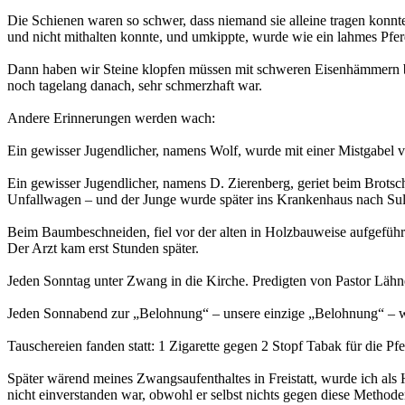
Die Schienen waren so schwer, dass niemand sie alleine tragen konnte
und nicht mithalten konnte, und umkippte, wurde wie ein lahmes Pfe
Dann haben wir Steine klopfen müssen mit schweren Eisenhämmern bi
noch tagelang danach, sehr schmerzhaft war.
Andere Erinnerungen werden wach:
Ein gewisser Jugendlicher, namens Wolf, wurde mit einer Mistgabel ve
Ein gewisser Jugendlicher, namens D. Zierenberg, geriet beim Brotsc
Unfallwagen – und der Junge wurde später ins Krankenhaus nach Suli
Beim Baumbeschneiden, fiel vor der alten in Holzbauweise aufgefüh
Der Arzt kam erst Stunden später.
Jeden Sonntag unter Zwang in die Kirche. Predigten von Pastor Lähn
Jeden Sonnabend zur „Belohnung“ – unsere einzige „Belohnung“ – war
Tauschereien fanden statt: 1 Zigarette gegen 2 Stopf Tabak für die Pf
Später wärend meines Zwangsaufenthaltes in Freistatt, wurde ich als H
nicht einverstanden war, obwohl er selbst nichts gegen diese Method