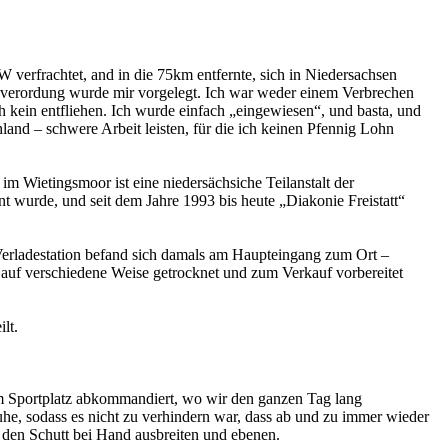
W verfrachtet, and in die 75km entfernte, sich in Niedersachsen
htsverordung wurde mir vorgelegt. Ich war weder einem Verbrechen
 kein entfliehen. Ich wurde einfach „eingewiesen“, und basta, und
and – schwere Arbeit leisten, für die ich keinen Pfennig Lohn
im Wietingsmoor ist eine niedersächsiche Teilanstalt der
t wurde, und seit dem Jahre 1993 bis heute „Diakonie Freistatt“
 Verladestation befand sich damals am Haupteingang zum Ort –
d auf verschiedene Weise getrocknet und zum Verkauf vorbereitet
lt.
m Sportplatz abkommandiert, wo wir den ganzen Tag lang
he, sodass es nicht zu verhindern war, dass ab und zu immer wieder
 den Schutt bei Hand ausbreiten und ebenen.