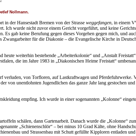
er
etlef Nollmann.
t in der Hansestadt Bremen von der Strasse
weggefangen
, in einem V
iert. Ich wurde nicht zuvor einem Gericht vorgeführt, und keine Geric
en. Es gab keine Berufung gegen dieses Vorgehen gegen mich, und auch
Zwangarbeiter für die Diakonie – die Evangelische Kirche in Deutschl
 heute weiterhin bestehende „Arbeiterkolonie“ und „Anstalt Freistatt“ 
tfalen, die im Jahre 1983 in „Diakonischen Heime Freistatt“ umbenann
orf verluden, von Torfloren, auf Lastkraftwagen und Pferdefuhrwerke.
 – der von unentlohnten Jugendlichen das ganze Jahr lang gestochen un
kleidung empfing. Ich wurde in einer sogenannten „Kolonne“ eingetei
artoffeln schälen, dann Gartenarbeit. Danach wurde die „Kolonne“ zu
sogenannte „Schienenschlör“ – bei minus 10 Grad Kälte, ohne Handschu
hienenbau und Strassenbau mit Schutt gefüllte Kipploren entladen und