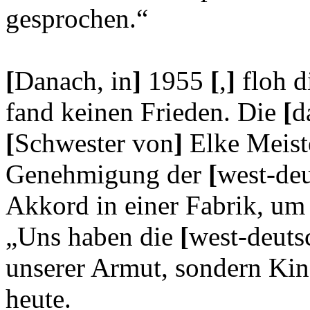
gesprochen.“
[
Danach, in
]
1955
[
,
]
floh d
fand keinen Frieden. Die
[
d
[
Schwester von
]
Elke Meis
Genehmigung der
[
west-de
Akkord in einer Fabrik, um 
„Uns haben die
[
west-deuts
unserer Armut, sondern Kind
heute.