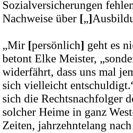
Sozialversicherungen fehlen
Nachweise über
[
„
]
Ausbild
„Mir
[
persönlich
]
geht es n
betont Elke Meister, „sonde
widerfährt, dass uns mal j
sich vielleicht entschuldig
sich die Rechtsnachfolger 
solcher Heime in ganz Wes
Zeiten, jahrzehntelang nac