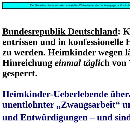
Der Betreiber dieser nichtkommerziellen Webseite ist der hoch-engagierte Martin M
Bundesrepublik Deutschland
: 
entrissen und in konfessionelle
zu werden. Heimkinder wegen lä
Hinreichung
einmal täglic
h von 
gesperrt.
Heimkinder-Ueberlebende überal
unentlohnter „Zwangsarbeit“ 
und Entwürdigungen – und sind 