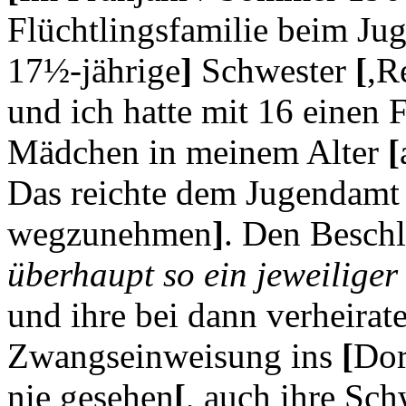
Flüchtlingsfamilie beim J
17½-jährige
]
Schwester
[
,R
und ich hatte mit 16 einen 
Mädchen in meinem Alter
[
Das reichte dem Jugendamt
wegzunehmen
]
. Den Beschl
überhaupt so ein jeweiliger 
und ihre bei dann verheirat
Zwangseinweisung ins
[
Dor
nie gesehen
[
, auch ihre Sch