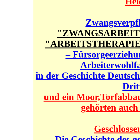
Hel
Zwangsverpfl
"ZWANGSARBEIT"
"ARBEITSTHERAPIE"
– Fürsorgeerziehu
Arbeiterwohlf
in der Geschichte Deutsch
Drit
und ein Moor,Torfabbau
gehörten auch 
Geschlosse
Die Geschichte des 