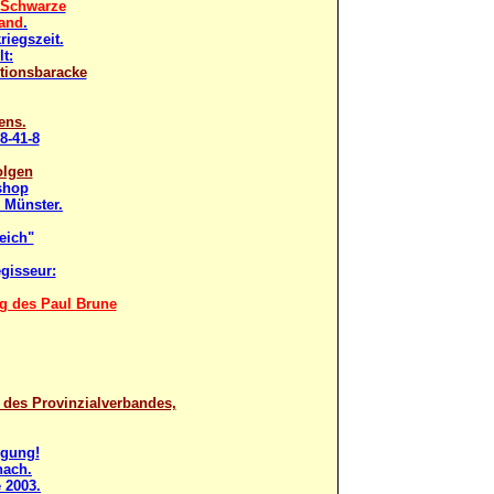
- Schwarze
land
.
iegszeit.
lt:
tionsbaracke
ens.
8-41-8
olgen
shop
 Münster.
eich"
gisseur:
g des Paul Brune
t des Provinzialverbandes,
igung!
nach.
 2003.