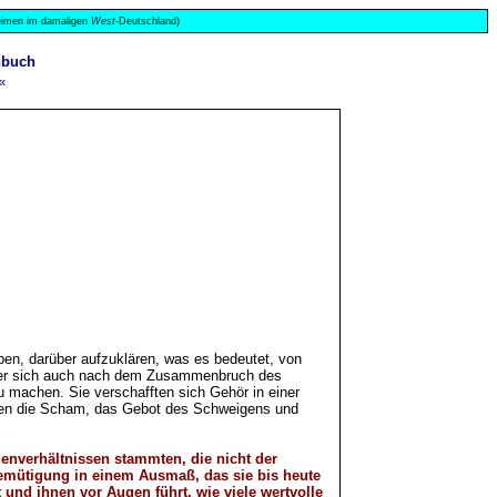
 Heimen im damaligen
West
-Deutschland)
hbuch
«
en, darüber aufzuklären, was es bedeutet, von
t, der sich auch nach dem Zusammenbruch des
u machen. Sie verschafften sich Gehör in einer
wanden die Scham, das Gebot des Schweigens und
enverhältnissen stammten, die nicht der
Demütigung in einem Ausmaß, das sie bis heute
t und ihnen vor Augen führt, wie viele wertvolle