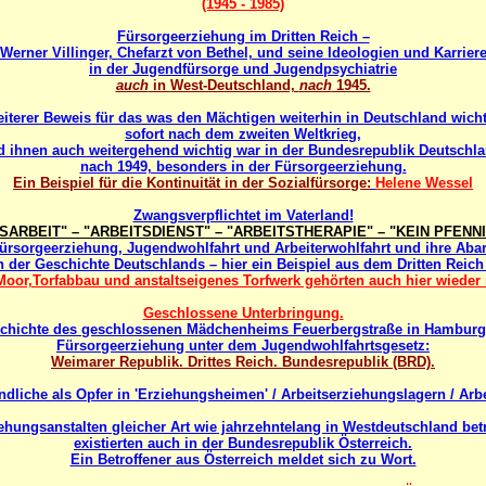
(1945 - 1985)
Fürsorgeerziehung im Dritten Reich –
Werner Villinger, Chefarzt von Bethel, und seine Ideologien und Karrier
in der Jugendfürsorge und Jugendpsychiatrie
auch
in West-Deutschland,
nach
1945.
iterer Beweis für das was den Mächtigen weiterhin in Deutschland wich
sofort nach dem zweiten Weltkrieg,
d ihnen auch weitergehend wichtig war in der Bundesrepublik Deutschla
nach 1949, besonders in der Fürsorgeerziehung.
Ein Beispiel für die Kontinuität in der Sozialfürsorge:
Helene Wessel
Zwangsverpflichtet im Vaterland!
ARBEIT" – "ARBEITSDIENST" – "ARBEITSTHERAPIE" – "KEIN PFENN
ürsorgeerziehung, Jugendwohlfahrt und Arbeiterwohlfahrt und ihre Aba
n der Geschichte Deutschlands – hier ein Beispiel aus dem Dritten Reich
Moor,Torfabbau und anstaltseigenes Torfwerk gehörten auch hier wieder 
Geschlossene Unterbringung.
chichte des geschlossenen Mädchenheims Feuerbergstraße in Hamburg
Fürsorgeerziehung unter dem Jugendwohlfahrtsgesetz:
Weimarer Republik. Drittes Reich. Bundesrepublik (BRD).
dliche als Opfer in 'Erziehungsheimen' / Arbeitserziehungslagern / Ar
ehungsanstalten gleicher Art wie jahrzehntelang in Westdeutschland bet
existierten auch in der Bundesrepublik Österreich.
Ein Betroffener aus Österreich meldet sich zu Wort.