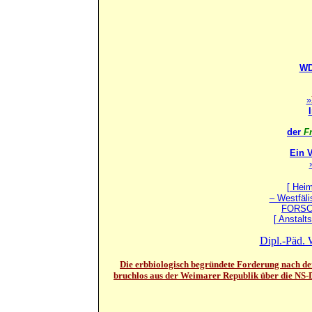
WD
»
der
F
Ein 
[ Heim
– Westfäli
FORSCH
[ Anstalt
Dipl.-Päd. 
Die erbbiologisch begründete Forderung nach de
bruchlos aus der Weimarer Republik über die NS-D