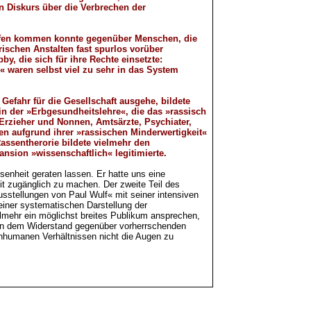
n Diskurs über die Verbrechen der
riffen kommen konnte gegenüber Menschen, die
ischen Anstalten fast spurlos vorüber
, die sich für ihre Rechte einsetzte:
« waren selbst viel zu sehr in das System
efahr für die Gesellschaft ausgehe, bildete
in der »Erbgesundheitslehre«, die das »rassisch
Erzieher und Nonnen, Amtsärzte, Psychiater,
n aufgrund ihrer »rassischen Minderwertigkeit«
Rassentherorie bildete vielmehr den
nsion »wissenschaftlich« legitimierte.
senheit geraten lassen. Er hatte uns eine
t zugänglich zu machen. Der zweite Teil des
usstellungen von Paul Wulf« mit seiner intensiven
einer systematischen Darstellung der
elmehr ein möglichst breites Publikum ansprechen,
von dem Widerstand gegenüber vorherrschenden
 inhumanen Verhältnissen nicht die Augen zu