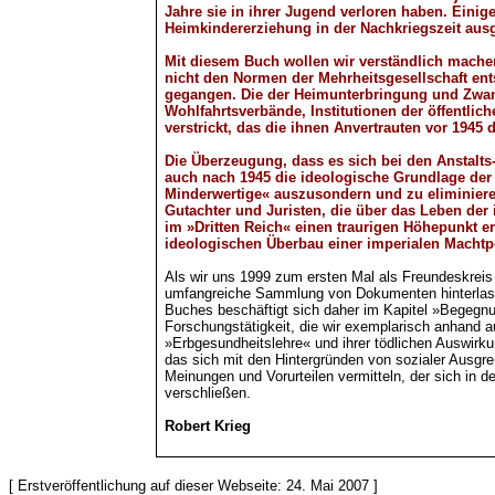
Jahre sie in ihrer Jugend verloren haben. Eini
Heimkindererziehung in der Nachkriegszeit ausg
Mit diesem Buch wollen wir verständlich machen
nicht den Normen der Mehrheitsgesellschaft ent
gegangen. Die der Heimunterbringung und Zwangs
Wohlfahrtsverbände, Institutionen der öffentlic
verstrickt, das die ihnen Anvertrauten vor 1945 
Die Überzeugung, dass es sich bei den Anstalts
auch nach 1945 die ideologische Grundlage der 
Minderwertige« auszusondern und zu eliminieren
Gutachter und Juristen, die über das Leben der
im »Dritten Reich« einen traurigen Höhepunkt er
ideologischen Überbau einer imperialen Machtpo
Als wir uns 1999 zum ersten Mal als Freundeskreis 
umfangreiche Sammlung von Dokumenten hinterlasse
Buches beschäftigt sich daher im Kapitel »Begegnun
Forschungstätigkeit, die wir exemplarisch anhand a
»Erbgesundheitslehre« und ihrer tödlichen Auswirk
das sich mit den Hintergründen von sozialer Ausg
Meinungen und Vorurteilen vermitteln, der sich in 
verschließen.
Robert Krieg
[ Erstveröffentlichung auf dieser Webseite: 24. Mai 2007 ]