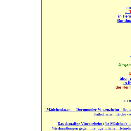
i
–
"
in Her
Bundes
Jürgen
R
über, 
in 
der Heim
in 
"Mädchenknast" – Dortmunder Vincenzheim
– Septe
Katholischen Kirche vo
Das damalige Vincenzheim (für Mädchen)
- 
Misshandlungen gegen ihre jugendlichen Heim-Ins