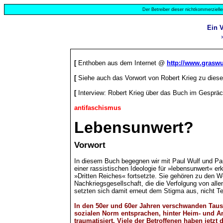
Der Betreiber dieser nichtkommerzielle
Ein 
[
Enthoben aus dem Internet @
http://www.graswu
[
Siehe auch das Vorwort von Robert Krieg zu dies
[
Interview: Robert Krieg über das Buch im Gespräc
antifaschismus
Lebensunwert?
Vorwort
In diesem Buch begegnen wir mit Paul Wulf und Pau
einer rassistischen Ideologie für »lebensunwert« 
»Dritten Reiches« fortsetzte. Sie gehören zu den W
Nachkriegsgesellschaft, die die Verfolgung von all
setzten sich damit erneut dem Stigma aus, nicht Tei
In den 50er und 60er Jahren verschwanden Tause
sozialen Norm entsprachen, hinter Heim- und A
traumatisiert. Viele der Betroffenen haben jetzt