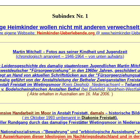
Subindex Nr. 1
ge Heimkinder wollen nicht mit anderen verwechselt
hre eigene Webseite:
Heimkinder-Ueberlebende.org
@ www.heimkinder-Uebe
Martin Mitchell – Fotos aus seiner Kindheit und Jugendzeit
(chronologisch arrangiert – 1946-1964 – von unten aufwärts)
e Leidensgeschichte des damalig staatenlosen Jugendlichen Martin Mitch
 westdeutscher “Fürsorgeerziehung” in den 1960er Jahren, geschildert 
egt an Hand von aktuellen Schriftstücken aus der “Fürsorgeerziehungsa
alig geführt von der Anstaltsleitung der Betheler Zweiganstalten Freista
stalt Freistatt im Wietingsmoor
(Kreis Diepholz, Niedersachsen)
– Teilanst
 v. Bodelschwinghschen Anstalten Bethel
(bei Bielefeld, Nordrhein-Westfal
( Akte erhalten in Australien am 16. Mai 2006.
)
ensive Handarbeit im Moor
in Anstalt Freistatt,
damals
– historische Bild
( im Oktober 1993 umbenannt in
Diakonie Freistatt
).
eller Rundgang durch das damalige Freistätter Wietingsmoor in Nieders
 Nationalsozialismus –"Bewahrung" und "erbbiologische Aussiebung" v
 Auswirkungen dieser Ideologien im Nachkriegsdeutschland und in de