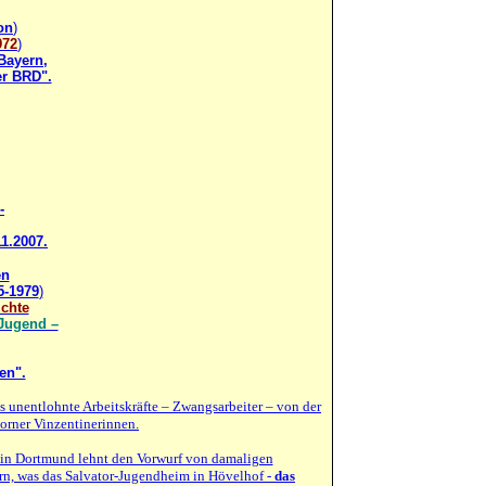
on
)
972
)
 Bayern,
r BRD".
-
11.2007.
en
5-1979
)
ichte
 Jugend –
en".
 unentlohnte Arbeitskräfte – Zwangsarbeiter – von der
orner Vinzentinerinnen.
- in Dortmund lehnt den Vorwurf von damaligen
rn, was das Salvator-Jugendheim in Hövelhof -
das