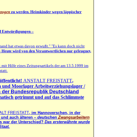
erzogen
zu werden. Heimkinder wegen läppischer
d Entwürdigungen –
emand hat etwas davon gewußt." "Es kann doch nicht
-
Heute wird von den Verantwortlichen nur geleugnet,
 mit Hilfe eines Zeitungsartikels der am 13.5.1999 im
tatt.
öffentlicht!
ANSTALT FREISTATT
,
n und Moorlager Arbeitserziehungslager /
n der
Bundesrepublik Deutschland
atisch getrimmt und auf das Schlimmste
ALT FREISTATT
, im Hannoverschen,
in der
 und auch älteren –
deutschen
Zwangsarbeitern
 war der Unterschied
?
Das ersterwähnte wurde
taat.