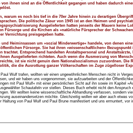
ge von ihnen sind an die Öffentlichkeit gegangen und haben dadurch eine
elöst.
, warum es noch bis tief in die 70er Jahre hinein zu derartigen Überg
sprachen. Die politische Zäsur von 1945 ist an den Heimen und psychiatr
psychiatrisierung Ausgelieferten hatten jenseits der Mauern keine Lobby
hen Fürsorge und die Kirchen als »natürliche Fürsprecher der Schwachen
der Vernichtung preisgegeben hatte.
- und Heiminsassen um »sozial Minderwertige« handele, von denen eine G
öffentlichen Fürsorge. Sie hat ihren »wissenschaftlichen« Bezugspunkt 
 trachtet. Entsprechend handelten Anstaltspersonal und Anstaltsärzte, 
 ihnen Ausgelieferten richteten. Auch wenn die Ausmerzung von Mensche
reichte, ist sie nicht genuin dem Nationalsozialismus zuzuordnen. Die 
litik, die die Ausrottung ganzer Völkerschaften im Zuge zügelloser Expa
Paul Wulf trafen, wollten wir einen ungewöhnlichen Menschen nicht in Verges
n, und wir haben uns vorgenommen, sie aufzuarbeiten und der Öffentlichkei
gen mit Paul Wulf« mit einer persönlichen Sicht auf ihn sowie im Kapitel »A
usgewählter Schautafeln vor stellen. Dieses Buch erhebt nicht den Anspruch 
ungen. Wir wollten keine wissenschaftliche Abhandlung verfassen, sondern vi
renzung auseinandersetzen möchte. Gleichzeitig wollen wir aber auch etwas 
der Haltung von Paul Wulf und Paul Brune manifestiert und uns ermuntert, vor