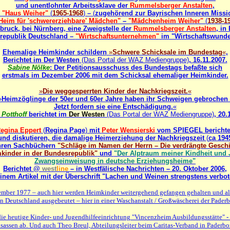
und unentlohnter Arbeitssklave der
Rummelsberger Anstalten
,
m
"Haus Weiher"
(
1965-1968
)
–
(
zugehörend zur Bayrischen Inneren Missi
Heim für 'schwererziehbare' Mädchen"
–
"Mädchenheim Weiher"
(
1938-1
sbruck, bei Nürnberg, eine Zweigstelle der
Rummelsberger Anstalten
, in
republik Deutschland –
"Wirtschaftsunternehmen"
im "Wirtschaftswunde
Ehemalige Heimkinder schildern
»
Schwere Schicksale im Bundestag
«
,
Berichtet im
Der Westen
(Das Portal der WAZ Mediengruppe)
, 16.11.2007.
Sabine Nölke
: Der Petitionsausschuss des Bundestags befaßte sich
erstmals im Dezember 2006 mit dem Schicksal ehemaliger Heimkinder.
»
Die weggesperrten Kinder der Nachkriegszeit.
«
»
Heimzöglinge der 50er und 60er Jahre haben ihr Schweigen gebrochen 
Jetzt fordern sie eine Entschädigung.
«
 Potthoff
berichtet im
Der Westen
(Das Portal der WAZ Mediengruppe)
, 20.
egina Eppert
(
Regina Page
)
mit
Peter Wensierski
vom SPIEGEL bericht
und diskutieren, die damalige Heimerziehung der Nachkriegszeit
(
ca 194
ihren Sachbüchern
"Schläge im Namen der Herrn – Die verdrängte Gesch
kinder in der Bundesrepublik"
und
"Der Alptraum meiner Kindheit und
Zwangseinweisung in deutsche Erziehungsheime"
Berichtet @
west
line
– in Westfälische Nachrichten – 20. Oktober 2006,
einem Artikel mit der Überschrift "Lachen und Weinen strengstens verbot
mber 1977 – auch hier werden Heimkinder weitergehend gefangen gehalten und als
n Deutschland ausgebeutet – hier in einer Waschanstalt / Großwäscherei der Paderb
die heutige Kinder- und Jugendhilfeeinrichtung "Vincenzheim Ausbildungsstätte" 
assen ab. Und auch Theo Breul, Abteilungsleiter beim Caritas-Verband in Paderbo