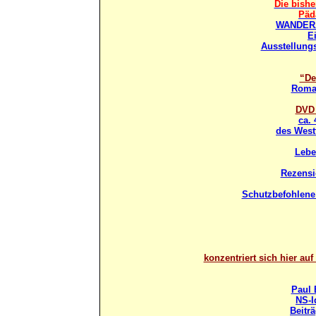
Die bishe
Päd
WANDERAU
E
Ausstellung
“De
Roman
DVD 
ca.
des West
Lebe
Rezensi
Schutzbefohlene 
konzentriert sich hier au
Paul 
NS-I
Beitr