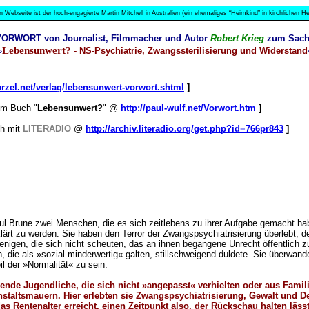
n Webseite ist der hoch-engagierte Martin Mitchell in Australien (ein ehemaliges “Heimkind” in kirchlichen
VORWORT von Journalist, Filmmacher und Autor
Robert Krieg
zum Sac
Lebensunwert?
»
- NS-Psychiatrie, Zwangssterilisierung und Widerstand
rzel.net/verlag/lebensunwert-vorwort.shtml
]
em Buch "
Lebensunwert?
" @
http://paul-wulf.net/Vorwort.htm
]
h mit
LITERADIO
@
http://archiv.literadio.org/get.php?id=766pr843
]
l Brune zwei Menschen, die es sich zeitlebens zu ihrer Aufgabe gemacht hab
erklärt zu werden. Sie haben den Terror der Zwangspsychiatrisierung überleb
enigen, die sich nicht scheuten, das an ihnen begangene Unrecht öffentlich z
en, die als »sozial minderwertig« galten, stillschweigend duldete. Sie über
l der »Normalität« zu sein.
nde Jugendliche, die sich nicht »angepasst« verhielten oder aus Famili
nstaltsmauern. Hier erlebten sie Zwangspsychiatrisierung, Gewalt und 
 das Rentenalter erreicht, einen Zeitpunkt also, der Rückschau halten läss