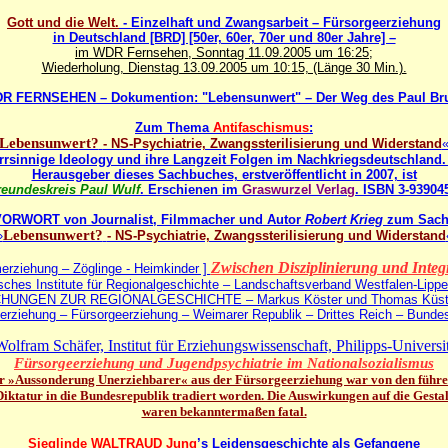
Gott und die Welt.
- Einzelhaft und Zwangsarbeit – Fürsorgeerziehung
in Deutschland [BRD] [50er, 60er, 70er und 80er Jahre] –
im WDR Fernsehen, Sonntag 11.09.2005 um 16:25;
Wiederholung, Dienstag 13.09.2005 um 10:15, (Länge 30 Min.).
R FERNSEHEN – Dokumention: "Lebensunwert" – Der Weg des Paul Br
Zum Thema
Antifaschismus
:
Lebensunwert?
- NS-Psychiatrie, Zwangssterilisierung und Widerstand
Irrsinnige Ideology und ihre Langzeit Folgen im Nachkriegsdeutschland. 
Herausgeber dieses Sachbuches, erstveröffentlicht in 2007, ist
reundeskreis Paul Wulf
. Erschienen im
Graswurzel Verlag
. ISBN
3-939045
VORWORT von Journalist, Filmmacher und Autor
Robert Krieg
zum Sac
Lebensunwert?
»
- NS-Psychiatrie, Zwangssterilisierung und Widerstand
Zwischen Disziplinierung und Integ
erziehung – Zöglinge - Heimkinder ]
sches Institute für Regionalgeschichte – Landschaftsverband Westfalen-Lipp
UNGEN ZUR REGIONALGESCHICHTE – Markus Köster und Thomas Küste
serziehung – Fürsorgeerziehung – Weimarer Republik – Drittes Reich – Bundes
Wolfram Schäfer, Institut für Erziehungswissenschaft, Philipps-Universi
Fürsorgeerziehung und Jugendpsychiatrie im Nationalsozialismus
r »Aussonderung Unerziehbarer« aus der Fürsorgeerziehung war von den führe
iktatur in die Bundesrepublik tradiert worden. Die Auswirkungen auf die Gest
waren bekanntermaßen fatal.
Sieglinde WALTRAUD Jung
’s Leidensgeschichte als Gefangene