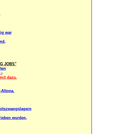
e
tig war
nd,
IG JOBS"
rten
 –
mit dazu.
-Altona.
beitszwangslagern
rieben wurden,