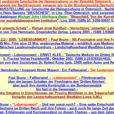
r verdrängte Geschichte der Heimerziehung in der Republik Österreich 
agogik der Nachkriegszeit, genauso wie in der Bundesrepublik Deutsch
SSTELLUNG zur Geschichte der Heimerziehung in Österreich - Nachkr
in Heim Namens
"WEGSCHEID"
, in Linz, Öber-Osterreich, wird vorgestel
skatalogue:
Michael John
/
Wolfgang Reder
,
"Wegscheid. Von der Korrek
zur sozialpädagogischen Institution"
, Linz 2006, ISBN-10: 3-200-00657-9.
r unwerte Schatz” – Roman einer Kindheit – Vernichtung ‘unwerten’ Leb
 von Tino Hemmann, Engelsdorfer Verlag, Leipzig 2005 – ISBN 3-93828
112 / 2005: "LEBENSUNWERT – Paul Brune – NS-Psychiatrie und ihre F
 45 Min. Film plus 15 Min. ergänzendes Material – erhältlich vom Medien
fälischen Landesmedienzentrum – Landschaftsverband Westfalen-Lippe,
nswert – Lebensunwert – ERNST KLEE : "Deutsche Medizin im Dritten R
S. Fischer Verlag Frankfurt/M., Oktober 2001, ISBN 3-10-039310-4416.
on von dem Soziologen Dr. Robert Krieg (geb. 1949) selbst Autor und Re
Heimkinder / Insassen Hinter Mauern : Ein Fallbeispiel –
Der Leidenswe
Paul Brune – Fallbeispiel –
„Lebensunwert“
– Filmbiographie
über die langen Schatten der Psychiatrie des 'Dritten Reiches',
aber auch ihre dunkle Kontinuität in der Bundesrepublik
bis fast in die Gegenwart –
f die Situation in Einrichtungen der Provinz Westfalen in der Trägerschaf
Vorläufer des Landschaftsverband Westfalen-Lippe (LWL).
Brune –
“Lebensunwert”
– Und wer sonst noch? – Eine späte Entschuld
deologie im Dritten Reich und ihre Folgen – auch noch für lange Zeit da
äge, Erklärungen und Korrespondenz zu diesen Themen – aus dem Jahre