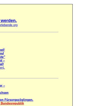
 werden.
rlebende.org
ell
und
kte”
tt –
alt
en)
.
er –
achsen
on Fürsorgezöglingen.
r Bundesrepublik