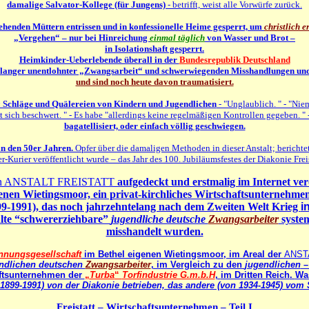
damalige Salvator-Kollege (für Jungens)
- betrifft, weist alle Vorwürfe zurück.
ehenden Müttern entrissen und in konfessionelle Heime gesperrt, um
christlich 
„Vergehen“ – nur bei Hinreichung
einmal täglich
von Wasser und Brot –
in Isolationshaft gesperrt.
Heimkinder-Ueberlebende überall in der
Bundesrepublik Deutschland
relanger unentlohnter „Zwangsarbeit“ und schwerwiegenden Misshandlungen un
und sind noch heute davon traumatisiert.
 Schläge und Quälereien von Kindern und Jugendlichen
- "Unglaublich. " - "Ni
 sich beschwert. " - Es habe "allerdings keine regelmäßigen Kontrollen gegeben. " 
bagatellisiert, oder einfach völlig geschwiegen.
n den 50er Jahren.
Opfer über die damaligen Methoden in dieser Anstalt; berichtet
r-Kurier veröffentlicht wurde – das Jahr des 100. Jubiläumsfestes der Diakonie Freis
en ANSTALT FREISTATT
aufgedeckt und erstmalig im Internet ver
enen Wietingsmoor, ein privat-kirchliches Wirtschaftsunternehme
99-1991), das noch jahrzehntelang nach dem Zweiten Welt Krieg
i
alte “schwererziehbare”
jugendliche deutsche
Zwangsarbeiter
system
misshandelt wurden.
nnungsgesellschaft
im Bethel eigenen Wietingsmoor, im Areal der
ANST
ndlichen deutschen
Zwangsarbeiter
, im Vergleich zu den
jugendlichen
–
aftsunternehmen der
„
Turba
“
Torfindustrie G.m.b.H
,
im Dritten Reich
.
Was
 1899-1991) von der Diakonie betrieben, das andere (von 1934-1945) vom S
Freistatt – Wirtschaftsunternehmen – Teil I