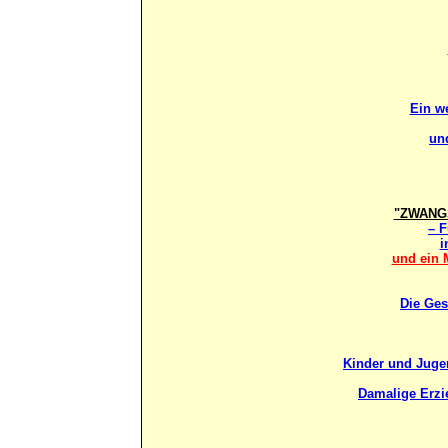
Ein we
un
"ZWANGS
– F
i
und ein 
Die Ges
Kinder und Jugen
Damalige Erzi