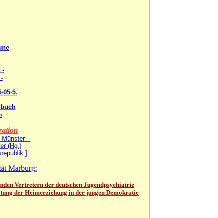
une
«
-
-
-05-5.
hbuch
«
ration
e Münster –
r (Hg.)
republik ]
tät Marburg:
nden Vertretern der deutschen Jugendpsychiatrie
altung der Heimerziehung in der jungen Demokratie