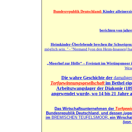
Bundesrepublik Deutschland:
Kinder alleinerzi
berichten von jah
Heimkinder-Überlebende brechen ihr Schweigen:
möglich sein. " - "Niemand [von den Heim-Insassen] hat
„Moorhof zur Hölle“ – Freistatt im Wietingsmoor i
Wese
Die wahre Geschichte der
damalig
Torfgewinnungsgesellschaft
im Bethel eig
Arbeitszwangslager der Diakonie (18
angewendet wurde, wo 14 bis 21 Jahre 
Das Wirtschaftsunternehmen der
Torfgewi
Bundesrepublik Deutschland
, und dessen
juge
im
BREMISCHEN TEUFELSMOOR
, ein Wirsch
(von