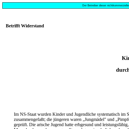
Der Betreiber dieser nichtkommerzielle
Betrifft Widerstand
Kin
durch
Im NS-Staat wurden Kinder und Jugendliche systematisch im Sinn
zusammengefaßt; die jüngeren waren „Jungmädel" und „Pimpfe".
geprüft. Die arische Jugend hatte erbgesund und leistungsfähi