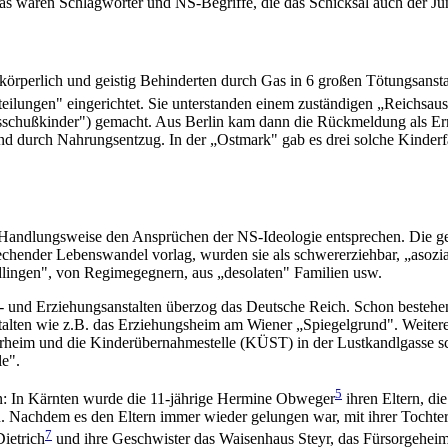
s waren Schlagwörter und NS-Begriffe, die das Schicksal auch der Ju
körperlich und geistig Behinderten durch Gas in 6 großen Tötungsanst
eilungen" eingerichtet. Sie unterstanden einem zuständigen „Reichsau
usschußkinder") gemacht. Aus Berlin kam dann die Rückmeldung als E
d durch Nahrungsentzug. In der „Ostmark" gab es drei solche Kinderf
 Handlungsweise den Ansprüchen der NS-Ideologie entsprechen. Die ge
chender Lebenswandel vorlag, wurden sie als schwererziehbar, „asozia
lingen", von Regimegegnern, aus „desolaten" Familien usw.
- und Erziehungsanstalten überzog das Deutsche Reich. Schon beste
talten wie z.B. das Erziehungsheim am Wiener „Spiegelgrund". Weitere
derheim und die Kinderübernahmestelle (KÜST) in der Lustkandlgasse 
le".
5
en: In Kärnten wurde die 11-jährige Hermine Obweger
ihren Eltern, di
achdem es den Eltern immer wieder gelungen war, mit ihrer Tochter i
7
ietrich
und ihre Geschwister das Waisenhaus Steyr, das Fürsorgehe