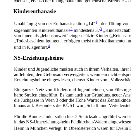
Mensch, ebenso der unangepaßte und gemeinschaftsfremde – da
Kindereuthanasie
1
Unabhängig von der Euthanasieaktion „T4"
, der Tötung von 
2
3
sogenannten Kindereuthanasie
mindestens 37
„Kinderfachabt
von ihnen als „lebensunwert" eingeschätzte Kinder („Reichsa
„Todesbeschleunigungen" erfolgten meist mit Medikamenten un
4
und in Klagenfurt.
NS-Erziehungsheime
Kinder und Jugendliche mußten auch in ihrem Verhalten, ihrer
auflehnten, den Gehorsam verweigerten, wenn ein nicht entspre
Erziehungsheime eingewiesen, ebenso Kinder von „Volksschäd
Ein ganzes Netz von Kinder- und Jugendheimen, von Fürsorge
harte Strafen eingeführt. Es kam auch zur Gründung neuer Ans
die Juchgasse in Wien 3 oder die Hohe Warte; das Zentralkin
hinaus auf. Besonders die KÜST war „Schalt- und Verteilerstel
Für die Bundesländer sollen hier 2 Schicksale angeführt werd
in das NS-Umerziehungsheim Feldkirchen-Waiern eingewiesen. N
Heim in München verlegt. In Oberösterreich waren für Evelin D