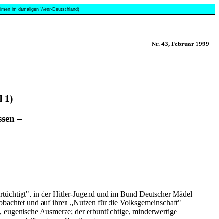
 Heimen im damaligen
West
-Deutschland)
Nr. 43, Februar 1999
l 1)
ssen –
„ertüchtigt", in der Hitler-Jugend und im Bund Deutscher Mädel
obachtet und auf ihren „Nutzen für die Volksgemeinschaft"
e, eugenische Ausmerze; der erbuntüchtige, minderwertige