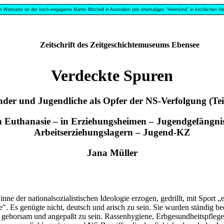
n Webseite ist der hoch-engagierte Martin Mitchell in Australien (ein ehemaliges “Heimkind” in kirchlichen
Zeitschrift des Zeitgeschichtemuseums Ebensee
Verdeckte Spuren
der und Jugendliche als Opfer der NS-Verfolgung (Tei
 Euthanasie – in Erziehungsheimen – Jugendgefängni
Arbeitserziehungslagern – Jugend-KZ
Jana Müller
e der nationalsozialistischen Ideologie erzogen, gedrillt, mit Sport 
 Es genügte nicht, deutsch und arisch zu sein. Sie wurden ständig be
g, gehorsam und angepaßt zu sein. Rassenhygiene, Erbgesundheitspfleg