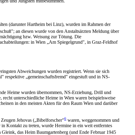
ngen und Jüngsten mitbestimmten.
alten (darunter Hartheim bei Linz), wurden im Rahmen der
sschuß"; an diesen wurde von den Anstaltsärzten Meldung über
rmächtigung bzw. Weisung zur Tötung. Die
achabteilungen: in Wien „Am Spiegelgrund", in Graz-Feldhof
ringsten Abweichungen wurden registriert. Wenn sie sich
l" respektive „gemeinschaftsfremd" eingestuft und in NS-
hende Heime wurden übernommen, NS-Erziehung, Drill und
, recht unterschiedliche Heime in Wien waren beispielsweise
scheinen in den meisten Akten für den Raum Wien und darüber
6
e Zeugen Jehovas („Bibelforscher"
waren, weggenommen und
n Kontakt zu treten, wurde Hermine in ein weit entferntes
im Gleink, das Heim Baumgartenberg (und Ende Februar 1945