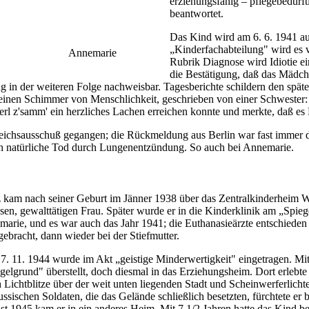
erziehungsfähig – pflegebedürft
beantwortet.
Das Kind wird am 6. 6. 1941 au
„Kinderfachabteilung" wird es v
Annemarie
Rubrik Diagnose wird Idiotie ei
die Bestätigung, daß das Mädche
g in der weiteren Folge nachweisbar. Tagesberichte schildern den spätere
 einen Schimmer von Menschlichkeit, geschrieben von einer Schwester:
erl z'samm' ein herzliches Lachen erreichen konnte und merkte, daß es 
eichsausschuß gegangen; die Rückmeldung aus Berlin war fast immer 
ich natürliche Tod durch Lungenentzündung. So auch bei Annemarie.
 kam nach seiner Geburt im Jänner 1938 über das Zentralkinderheim Wie
osen, gewalttätigen Frau. Später wurde er in die Kinderklinik am „Spieg
arie, und es war auch das Jahr 1941; die Euthanasieärzte entschieden
gebracht, dann wieder bei der Stiefmutter.
. 11. 1944 wurde im Akt „geistige Minderwertigkeit" eingetragen. Mit
gelgrund" überstellt, doch diesmal in das Erziehungsheim. Dort erlebt
h Lichtblitze über der weit unten liegenden Stadt und Scheinwerferlich
ussischen Soldaten, die das Gelände schließlich besetzten, fürchtete er
t 1945 kam er in ein anderes Heim. Mit 7 1/2 Jahren hatte das Kind be