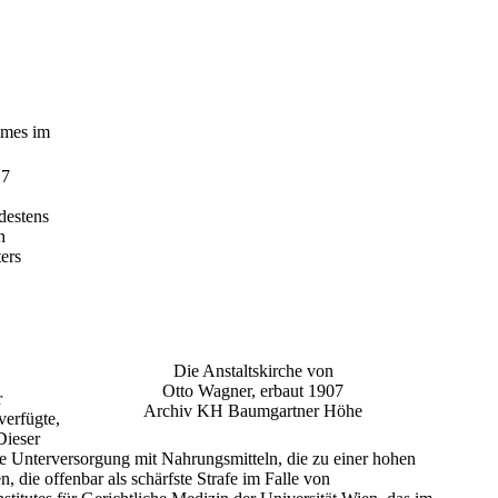
imes im
17
destens
h
ers
Die Anstaltskirche von
Otto Wagner, erbaut 1907
r
Archiv KH Baumgartner Höhe
verfügte,
Dieser
e Unterversorgung mit Nahrungsmitteln, die zu einer hohen
 die offenbar als schärfste Strafe im Falle von