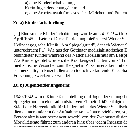
a) eine Kinderfachabteilung
b) ein Jugenderziehungsheim und
c) eine Arbeitsanstalt für „asoziale" Mädchen und Frauen
Zu a) Kinderfachabteilung:
[...] Eine solche Kinderfachabteilung wurde am 24. 7. 1940 i
April 1945 in Betrieb. Diese Einrichtung hieß zuerst Wiener S
Heilpädagogische Klinik „Am Spiegelgrund", danach Wiener St
untergebracht [...]. Wie aus der Göttinger medizinhistorischen
behinderter Kinder während des Nationalsozialismus am Beispi
772 Kinder getötet worden; die Krankengeschichten von 743 üb
medizinische Versuche, zum Beispiel in Zusammenarbeit mit de
schmerzhafte, in Einzelfällen auch tödlich verlaufende Enceph
Forschungszwecken verwendet.
Zu b) Jugenderziehungsheim:
1940-1942 waren Kinderfachabteilung und Jugenderziehungsh
Spiegelgrund" in einer administrativen Einheit. 1942 erfolgte
Städtische Nervenklinik für Kinder und in das Wiener Städtisc
diente unter anderem der Aufnahme von schwererziehbaren, so
Personenkreis war permanent sowohl von der Zwangssterilisier
Mortalitätsrate führte; zum anderen hing über jedem Insassen d