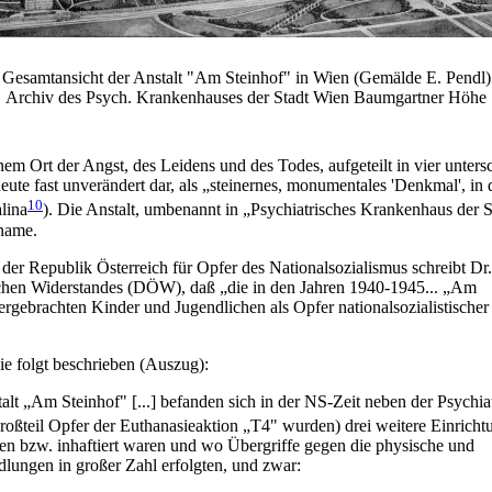
Gesamtansicht der Anstalt "Am Steinhof" in Wien (Gemälde E. Pendl)
Archiv des Psych. Krankenhauses der Stadt Wien Baumgartner Höhe
m Ort der Angst, des Leidens und des Todes, aufgeteilt in vier unters
eute fast unverändert dar, als „steinernes, monumentales 'Denkmal', in
10
lina
). Die Anstalt, umbenannt in „Psychiatrisches Krankenhaus der
nname.
der Republik Österreich für Opfer des Nationalsozialismus schreibt Dr.
hen Widerstandes (DÖW), daß „die in den Jahren 1940-1945... „Am
gebrachten Kinder und Jugendlichen als Opfer nationalsozialistischer
e folgt beschrieben (Auszug):
lt „Am Steinhof" [...] befanden sich in der NS-Zeit neben der Psychia
oßteil Opfer der Euthanasieaktion „T4" wurden) drei weitere Einricht
en bzw. inhaftiert waren und wo Übergriffe gegen die physische und
dlungen in großer Zahl erfolgten, und zwar: