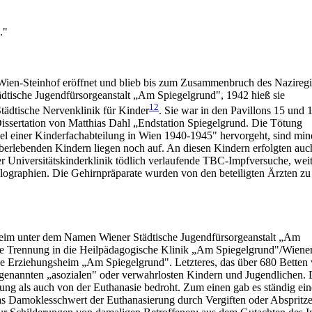
."
n Wien-Steinhof eröffnet und blieb bis zum Zusammenbruch des Nazireg
tädtische Jugendfürsorgeanstalt „Am Spiegelgrund", 1942 hieß sie
12
ädtische Nervenklinik für Kinder
. Sie war in den Pavillons 15 und 
 Dissertation von Matthias Dahl „Endstation Spiegelgrund. Die Tötung
el einer Kinderfachabteilung in Wien 1940-1945" hervorgeht, sind min
erlebenden Kindern liegen noch auf. An diesen Kindern erfolgten auc
r Universitätskinderklinik tödlich verlaufende TBC-Impfversuche, weit
alographien. Die Gehirnpräparate wurden von den beteiligten Ärzten zu
eim unter dem Namen Wiener Städtische Jugendfürsorgeanstalt „Am
 die Trennung in die Heilpädagogische Klinik „Am Spiegelgrund"/Wiene
he Erziehungsheim „Am Spiegelgrund". Letzteres, das über 680 Betten 
genannten „asozialen" oder verwahrlosten Kindern und Jugendlichen. 
ung als auch von der Euthanasie bedroht. Zum einen gab es ständig ein
as Damoklesschwert der Euthanasierung durch Vergiften oder Abspritzen,