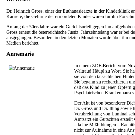
Dr. Heinrich Gross, einer der Euthanasieärzte in der Kinderklinik
Karriere; die Gehirne der ermordeten Kinder waren für ihn Forschu
Anfang der 50er-Jahre war ein Gerichtsurteil gegen ihn aufgehoben u
Gross erneut die österreichische Justiz. Jahrzehntelang war er bei d
ausgegangen. Besonders in den letzten Monaten wurde über ihn und
Medien berichtet.
Annemarie
In einem ZDF-Bericht vom Nove
Waltraud Häupl zu Wort. Sie ha
sie von den tatsächlichen Hint
Sie begann zu recherchieren und 
daß das Kind zu jenen Opfern ge
Psychiatrischen Krankenhauses 
Der Akt ist von besonderer Dich
Dr. Gross und Dr. Illing sowie 
Verabreichung von Luminal sch
Amtsarzt ein Gutachten erstellt
– keine Mißbildungen – Rachiti
nicht zur Aufnahme in eine Ans