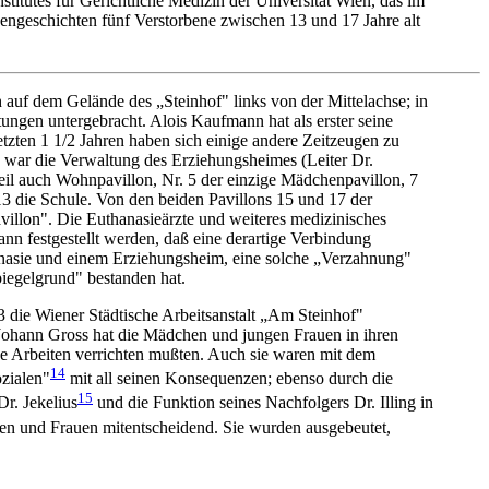
itutes für Gerichtliche Medizin der Universität Wien, das im
kengeschichten fünf Verstorbene zwischen 13 und 17 Jahre alt
auf dem Gelände des „Steinhof" links von der Mittelachse; in
ungen untergebracht. Alois Kaufmann hat als erster seine
tzten 1 1/2 Jahren haben sich einige andere Zeitzeugen zu
1 war die Verwaltung des Erziehungsheimes (Leiter Dr.
il auch Wohnpavillon, Nr. 5 der einzige Mädchenpavillon, 7
13 die Schule. Von den beiden Pavillons 15 und 17 der
villon". Die Euthanasieärzte und weiteres medizinisches
n festgestellt werden, daß eine derartige Verbindung
nasie und einem Erziehungsheim, eine solche „Verzahnung"
iegelgrund" bestanden hat.
die Wiener Städtische Arbeitsanstalt „Am Steinhof"
 Johann Gross hat die Mädchen und jungen Frauen in ihren
ene Arbeiten verrichten mußten. Auch sie waren mit dem
14
zialen"
mit all seinen Konsequenzen; ebenso durch die
15
Dr. Jekelius
und die Funktion seines Nachfolgers Dr. Illing in
en und Frauen mitentscheidend. Sie wurden ausgebeutet,