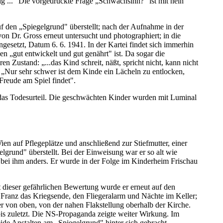
ig ..." Die vorgedruckte Frage „Schwachsinn?" ist mit nein
f den „Spiegelgrund" überstellt; nach der Aufnahme in der
on Dr. Gross erneut untersucht und photographiert; in die
ngesetzt, Datum 6. 6. 1941. In der Kartei findet sich immerhin
n „gut entwickelt und gut genährt" ist. Da sogar die
n Zustand: „...das Kind schreit, näßt, spricht nicht, kann nicht
 „Nur sehr schwer ist dem Kinde ein Lächeln zu entlocken,
Freude am Spiel findet".
das Todesurteil. Die geschwächten Kinder wurden mit Luminal
n auf Pflegeplätze und anschließend zur Stiefmutter, einer
elgrund" überstellt. Bei der Einweisung war er so alt wie
 bei ihm anders. Er wurde in der Folge im Kinderheim Frischau
 dieser gefährlichen Bewertung wurde er erneut auf den
e Franz das Kriegsende, den Fliegeralarm und Nächte im Keller;
ter von oben, von der nahen Flakstellung oberhalb der Kirche.
 bis zuletzt. Die NS-Propaganda zeigte weiter Wirkung. Im
ide Anstalten am „Spiegelgrund" hinter sich gebracht.