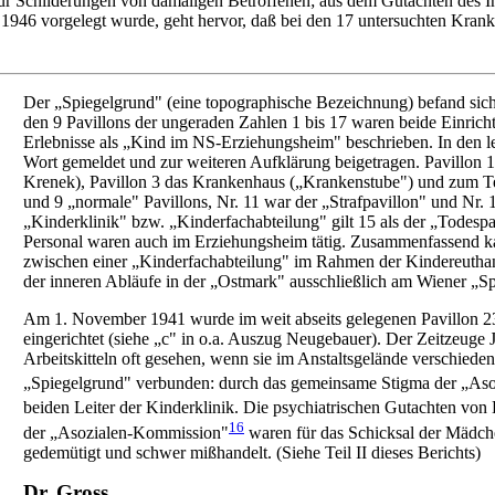
 Schilderungen von damaligen Betroffenen; aus dem Gutachten des Inst
ng 1946 vorgelegt wurde, geht hervor, daß bei den 17 untersuchten Kran
Der „Spiegelgrund" (eine topographische Bezeichnung) befand sich 
den 9 Pavillons der ungeraden Zahlen 1 bis 17 waren beide Einricht
Erlebnisse als „Kind im NS-Erziehungsheim" beschrieben. In den le
Wort gemeldet und zur weiteren Aufklärung beigetragen. Pavillon 
Krenek), Pavillon 3 das Krankenhaus („Krankenstube") und zum Te
und 9 „normale" Pavillons, Nr. 11 war der „Strafpavillon" und Nr. 
„Kinderklinik" bzw. „Kinderfachabteilung" gilt 15 als der „Todespa
Personal waren auch im Erziehungsheim tätig. Zusammenfassend kan
zwischen einer „Kinderfachabteilung" im Rahmen der Kindereutha
der inneren Abläufe in der „Ostmark" ausschließlich am Wiener „Sp
Am 1. November 1941 wurde im weit abseits gelegenen Pavillon 23 
eingerichtet (siehe „c" in o.a. Auszug Neugebauer). Der Zeitzeuge
Arbeitskitteln oft gesehen, wenn sie im Anstaltsgelände verschied
„Spiegelgrund" verbunden: durch das gemeinsame Stigma der „Aso
beiden Leiter der Kinderklinik. Die psychiatrischen Gutachten von 
16
der „Asozialen-Kommission"
waren für das Schicksal der Mädch
gedemütigt und schwer mißhandelt. (Siehe Teil II dieses Berichts)
Dr. Gross