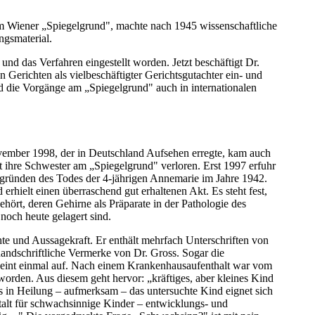
 am Wiener „Spiegelgrund", machte nach 1945 wissenschaftliche
ngsmaterial.
nd das Verfahren eingestellt worden. Jetzt beschäftigt Dr.
en Gerichten als vielbeschäftigter Gerichtsgutachter ein- und
 die Vorgänge am „Spiegelgrund" auch in internationalen
mber 1998, der in Deutschland Aufsehen erregte, kam auch
t ihre Schwester am „Spiegelgrund" verloren. Erst 1997 erfuhr
ergründen des Todes der 4-jährigen Annemarie im Jahre 1942.
erhielt einen überraschend gut erhaltenen Akt. Es steht fest,
hört, deren Gehirne als Präparate in der Pathologie des
noch heute gelagert sind.
te und Aussagekraft. Er enthält mehrfach Unterschriften von
handschriftliche Vermerke von Dr. Gross. Sogar die
eint einmal auf. Nach einem Krankenhausaufenthalt war vom
 worden. Aus diesem geht hervor: „kräftiges, aber kleines Kind
s in Heilung – aufmerksam – das untersuchte Kind eignet sich
talt für schwachsinnige Kinder – entwicklungs- und