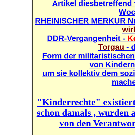
Artikel diesbetreffend
Woc
RHEINISCHER MERKUR
N
wir
DDR-Vergangenheit -
K
Torgau
- 
Form der militaristisch
von Kindern
um sie kollektiv dem soz
mache
"Kinderrechte" existier
schon damals , wurden a
von den Verantwort