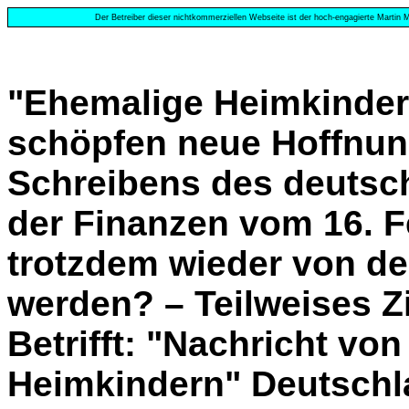
Der Betreiber dieser nichtkommerziellen Webseite ist der hoch-engagierte Martin M
"Ehemalige Heimkinder
schöpfen neue Hoffnun
Schreibens des deutsc
der Finanzen
vom 16. F
trotzdem wieder von de
werden? – Teilweises Zi
Betrifft: "Nachricht vo
Heimkindern" Deutschla