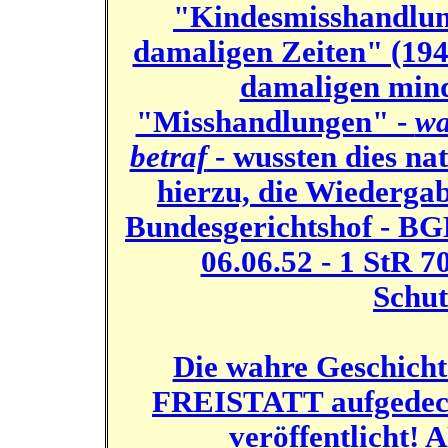
"Kindesmisshandlu
damaligen Zeiten" (194
damaligen mind
"Misshandlungen" -
wa
betraf
- wussten dies natü
hierzu, die Wiedergab
Bundesgerichtshof -
BGH
06.06.52 - 1 StR 7
Schut
Die wahre Geschicht
FREISTATT
aufgedec
veröffentlicht!
A