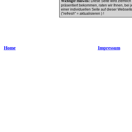
Wichtiger Hinweis:
Diese Seite wird ziemlich 
präsentiert bekommen, raten wir Ihnen, be
einer individuellen Seite auf dieser Webseite,
("
refresh
" = aktualisieren ) !
Home
Impressum