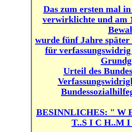
Das zum ersten mal in
verwirklichte und am 1
Bewah
wurde fünf Jahre später
für verfassungswidrig
Grundge
Urteil des Bunde
Verfassungswidrigk
Bundessozialhilfe
BESINNLICHES: " W E 
T..S I C H..M I