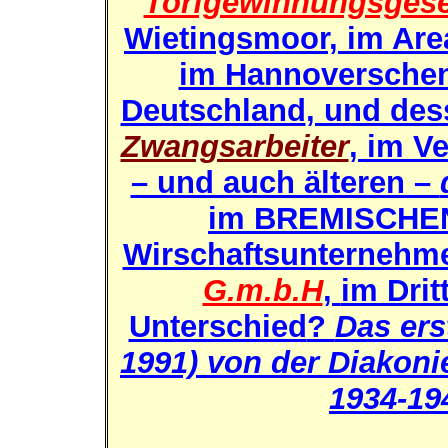
Torfgewinnungsgese
Wietingsmoor, im Are
im Hannoversche
Deutschland
, und de
Zwangsarbeiter
, im V
– und auch älteren –
im
BREMISCHE
Wirschaftsunternehm
G.m.b.H
,
im Drit
Unterschied
?
Das ers
1991) von der Diakoni
1934-19