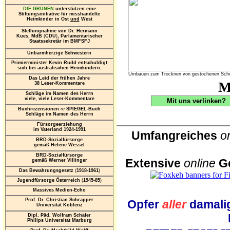
DIE GRÜNEN
unterstützen eine
Stiftungsinitiative für misshandelte
Heimkinder in Ost
und
West
Stellungnahme von Dr. Hermann
Kues, MdB
(
CDU
)
, Parlamentarischer
Staatssekretär im BMFSFJ
Unbarmherzige Schwestern
Primierminister Kevin Rudd entschuldigt
sich bei australischen Heimkindern.
Umbauen zum Trocknen von gestochenen Schw
Das Leid der frühen Jahre
M
38 Leser-Kommentare
Schläge im Namen des Herrn
viele, viele Leser-Kommentare
Mit uns verlinken
Buchrezensionen
re
SPIEGEL-Buch
Schläge im Namen des Herrn
Fürsorgeerziehung
im Vaterland 1924-1991
Umfangreiches
o
BRD-Sozialfürsorge
gemäß Helene Wessel
BRD-Sozialfürsorge
Extensive
online
Ge
gemäß Werner Villinger
Das Bewahrungsgesetz
(
1918-1961
)
Jugendfürsorge Österreich
(
1945-85
)
Massives Medien-Echo
Prof. Dr. Christian Schrapper
Opfer
aller
damalig
Universität Koblenz
Dipl. Päd. Wolfram Schäfer
Philips Universität Marburg