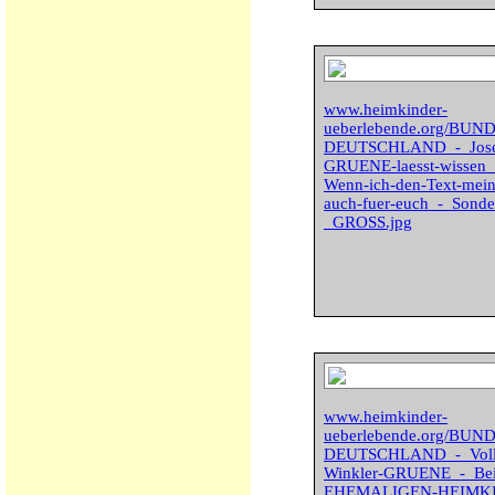
www.heimkinder-
ueberlebende.org/BU
DEUTSCHLAND_-_Josef-
GRUENE-laesst-wiss
Wenn-ich-den-Text-meine
auch-fuer-euch_-_Sond
_GROSS.jpg
www.heimkinder-
ueberlebende.org/BU
DEUTSCHLAND_-_Voll
Winkler-GRUENE_-_Bei-
EHEMALIGEN-HEIMKIND