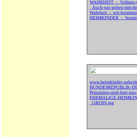
WAHRHEIT_-_Vollmer-
_Auch-wir-gehen-mit-dem
Wahrheit_-_wir-besti
HEIMKINDER_-_Sonder
www.heimkinder-ueberle
BUNDESREPUBLIK-DE
Prinzipien-sind-fuer-uns
EHEMALIGE-HEIMKINDE
_GROSS.jpg