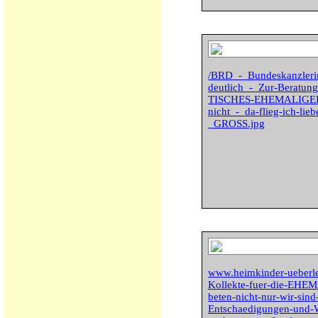
/BRD_-_Bundeskanzleri
deutlich_-_Zur-Beratu
TISCHES-EHEMALIGER
nicht_-_da-flieg-ich-l
_GROSS.jpg
www.heimkinder-ueberl
Kollekte-fuer-die-E
beten-nicht-nur-wir-sind
Entschaedigungen-und-