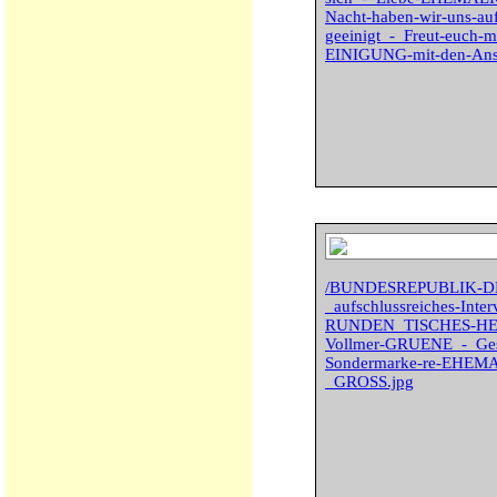
Nacht-haben-wir-uns-auf
geeinigt_-_Freut-euch-
EINIGUNG-mit-den-Ans
/BUNDESREPUBLIK-
_aufschlussreiches-Inte
RUNDEN_TISCHES-HEI
Vollmer-GRUENE_-_Gesp
Sondermarke-re-EHE
_GROSS.jpg