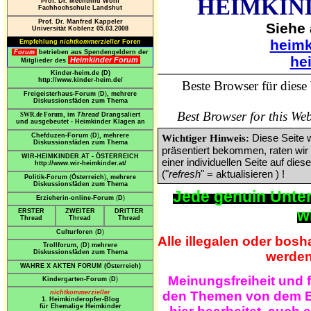
HEIMKIN
Prof. Dr. Mechthild Wolff
Fachhochschule Landshut
Prof. Dr. Manfred Kappeler
Siehe
Universität Koblenz 05.03.2008
heimk
Empfehlung
nichtkommerzieller
Foren
Forum
betrieben aus Spendengeldern der
he
Heimkinder Forum
Mitglieder des
Kinder-heim.de (D)
http://www.kinder-heim.de/
Beste Browser für die
Freigeisterhaus-Forum
(
D
)
, mehrere
Diskussionsfäden zum Thema
Best Browser for this 
SWR.de Forum
, im
Thread
Drangsaliert
und ausgebeutet - Heimkinder Klagen an
Diese Seite w
Chefduzen-Forum
(
D
)
, mehrere
Wichtiger Hinweis:
Diskussionsfäden zum Thema
präsentiert bekommen, raten wir
WIR-HEIMKINDER.AT - ÖSTERREICH
einer individuellen Seite auf dies
http://www.wir-heimkinder.at/
("
refresh
" = aktualisieren ) !
Politik-Forum
(
Österreich
)
, mehrere
Diskussionsfäden zum Thema
Jede genuin Unter
Erzieherin-online-Forum
(
D
)
w
ERSTER
ZWEITER
DRITTER
Thread
Thread
Thread
Culturforen
(
D
)
Alle illegalen oder bosh
Trollforum,
(
D
)
mehrere
Diskussionsfäden zum Thema
werden 
WAHRE X AKTEN FORUM (
Österreich
)
Meinungsfreiheit und 
Kindergarten-Forum
(
D
)
den Themen von dem Be
nichtkommerzieller
1. Heimkinderopfer-Blog
für Ehemalige Heimkinder