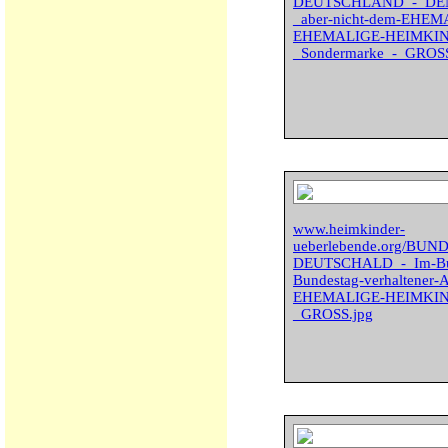
DEUTSCHLAND_-_DE
_aber-nicht-dem-EHE
EHEMALIGE-HEIMKINDER
_Sondermarke_-_GROSS
www.heimkinder-
ueberlebende.org/BU
DEUTSCHALD_-_Im-Bund
Bundestag-verhaltener-A
EHEMALIGE-HEIMKIND
_GROSS.jpg