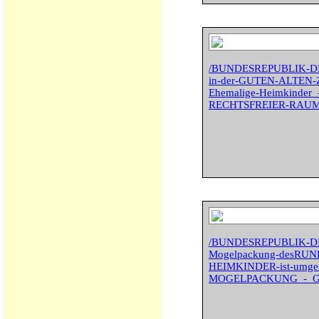
/BUNDESREPUBLIK-D
in-der-GUTEN-ALTEN-ZE
Ehemalige-Heimkinder_
RECHTSFREIER-RAUM
/BUNDESREPUBLIK-D
Mogelpackung-desRU
HEIMKINDER-ist-umges
MOGELPACKUNG_-_GR