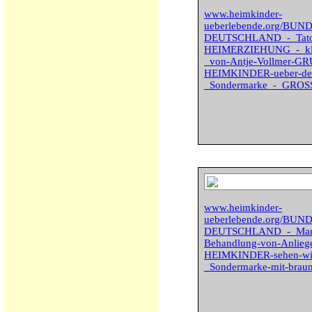
www.heimkinder-
ueberlebende.org/BU
DEUTSCHLAND_-_Tato
HEIMERZIEHUNG_-_klei
_von-Antje-Vollmer-
HEIMKINDER-ueber-den
_Sondermarke_-_GROSS
www.heimkinder-
ueberlebende.org/BU
DEUTSCHLAND_-_Marlen
Behandlung-von-Anlie
HEIMKINDER-sehen-wir-
_Sondermarke-mit-brau