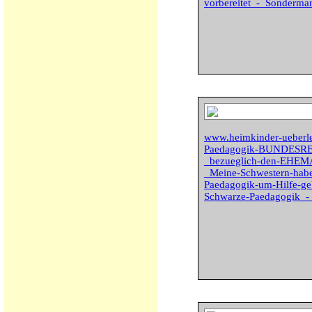
vorbereitet_-_Sonderma
www.heimkinder-ueberl
Paedagogik-BUNDES
_bezueglich-den-EH
_Meine-Schwestern-habe
Paedagogik-um-Hilfe-g
Schwarze-Paedagogik_