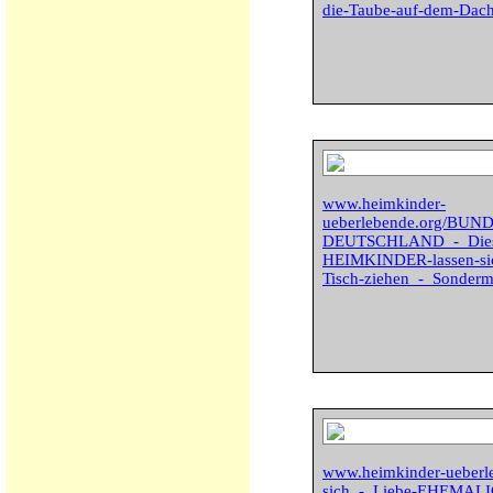
die-Taube-auf-dem-Dac
www.heimkinder-
ueberlebende.org/BU
DEUTSCHLAND_-_Dies
HEIMKINDER-lassen-sich
Tisch-ziehen_-_Sonder
www.heimkinder-ueberl
sich_-_Liebe-EHEMALI