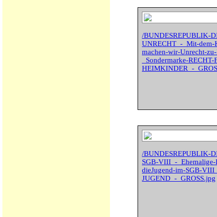
/BUNDESREPUBLIK-D
UNRECHT_-_Mit-dem-Kno
machen-wir-Unrecht-zu
_Sondermarke-RECHT
HEIMKINDER_-_GROSS
/BUNDESREPUBLIK-DE
SGB-VIII_-_Ehemalige-H
dieJugend-im-SGB-VII
JUGEND_-_GROSS.jpg