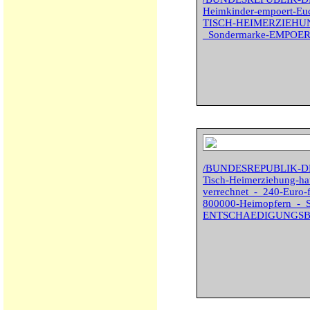
Heimkinder-empoert-Eu
TISCH-HEIMERZIEHUNG_
_Sondermarke-EMPOE
/BUNDESREPUBLIK-D
Tisch-Heimerziehung-ha
verrechnet_-_240-Euro-
800000-Heimopfern_-
ENTSCHAEDIGUNGSB