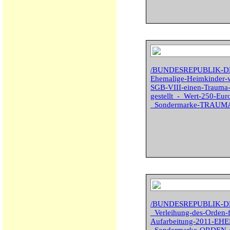
/BUNDESREPUBLIK-D
Ehemalige-Heimkinder-w
SGB-VIII-einen-Trauma-
gestellt_-_Wert-250-Eur
_Sondermarke-TRAUM
/BUNDESREPUBLIK-DE
_Verleihung-des-Orden-fu
Aufarbeitung-2011-E