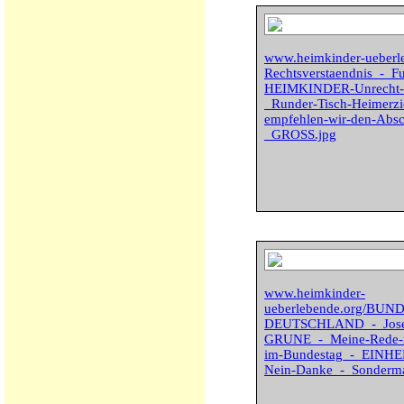
www.heimkinder-ueberl
Rechtsverstaendnis_-
HEIMKINDER-Unrecht-wi
_Runder-Tisch-Heimerzi
empfehlen-wir-den-Absc
_GROSS.jpg
www.heimkinder-
ueberlebende.org/BU
DEUTSCHLAND_-_Josef-
GRUNE_-_Meine-Rede-m
im-Bundestag_-_EINH
Nein-Danke_-_Sonderm