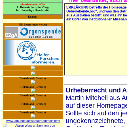
hier bearbeitet, auch 
nichtkommerzieller
ERKLÄRUNG betreffs der Homepage 
2. Heimkinderopfer-Blog
für Ehemalige Heimkinder
Ueberlebende.org", und was den Betre
aus Australien betrifft, und was ihn b
Kontakt
ein Opfer von institutionellen Missha
Ein Lebensretter werden
Deutschland - Germany
Deutschland - Germany
Urheberrecht und 
Deutschland - Germany
Martin Mitchell aus A
auf dieser Homepage
Deutschland - Germany
Sollte sich auf den j
Deutschland - Germany
ungekennzeichnete, 
www.tamundo.de/wassersammeln.html