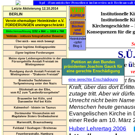
ICHTEN:
hpd
-
Humanistischer Pressedienst
im Interview mit Rechtsanwalt Robert Niep
Letzte Aktivierung 12.10.2014
VEH
Institutionelle 
BERLIN
AUFRUF
Institutionelle 
Verein ehemaliger Heimkinder e.V.
GERMAN
FORDERUNGEN uneingeschränkt
Kirchengeschichte – 
Bücher
und
Konsequenzen für die g
Bildschirmauflösung
1152 x 864
↔
1024 x 768
Filme
Weblinks
- inklusiv fotografischer Beweise
Heimkinder
Über mich
- was mich bewegt
-opfer
S
Blog 1
Eigene
legitime Anklagepunkte
S.Ü
Eigene
legitime Forderungen
Meine
eigene
Leidensgeschichte in der
Petition an den Bundes
Fürsorgehölle Anstalt Freistatt im
S
ü
achkundige
Wietingsmoor
präsidenten Joachim Gauck für
eine gerechte Enschädigung
ve
Rundgang durch Anstalt Freistatt im
Wietingsmoor - "Diakonie Freistatt"
eine gerechte Enschädigung
"Erst jetzt f
Bremische Teufelsmoor
Torfgewinnung unter den Nazis
Kraft, über das dort Erli
Glückstadt an der Elbe,
zutage tritt. Aber wir dü
vom KZ zum "Landesfürsorgeheim"
Brauweiler bei Köln, und
Unrecht nicht beim Namen
Dansweiler Hof bei Köln
Menschen heute genauso 
Kalmenhof - Idstein im Taunus
Evangelischen Kirche in
Dortmunder Vincenzheim mit
Magdalene Sisters
Großwäscherei
einer Rede am 10. März 
Marienstift, Braunschweig
Huber Lehrertag 2006
Fuldatal / Guxhagen / Breitenau
Feuerbergstraße, Hamburg