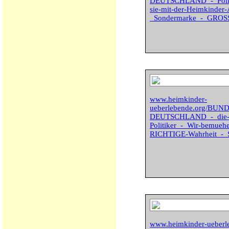
DEUTSCHLAND_-_Politi
sie-mit-der-Heimkinder
_Sondermarke_-_GROSS
www.heimkinder-
ueberlebende.org/BU
DEUTSCHLAND_-_die-eta
Politiker_-_Wir-bemueh
RICHTIGE-Wahrheit_-_
www.heimkinder-ueber