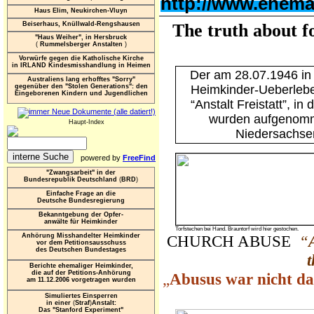
http://www.ehema
Haus Elim, Neukirchen-Vluyn
Beiserhaus, Knüllwald-Rengshausen
The truth about f
"Haus Weiher", in Hersbruck
(
Rummelsberger Anstalten
)
Vorwürfe gegen die Katholische Kirche
in IRLAND Kindesmisshandlung in Heimen
Der am 28.07.1946 in 
Australiens lang erhofftes "Sorry"
gegenüber den "Stolen Generations": den
Heimkinder-Ueberleben
Eingeborenen Kindern und Jugendlichen
“Anstalt Freistatt”, in
wurden aufgenomme
Haupt-Index
Niedersachsen
powered by
FreeFind
"Zwangsarbeit" in der
Bundesrepublik Deutschland
(
BRD
)
Einfache Frage an die
Deutsche Bundesregierung
Bekanntgebung der Opfer-
anwälte für Heimkinder
Torfstechen bei Hand. Brauntorf wird hier gestochen.
Anhörung Misshandelter Heimkinder
CHURCH ABUSE
“
vor dem Petitionsausschuss
des Deutschen Bundestages
t
Berichte ehemaliger Heimkinder,
die auf der Petitions-Anhörung
„
Abusus war nicht da
am 11.12.2006 vorgetragen wurden
Simuliertes Einsperren
in einer
(
Straf
)
Anstalt:
Das "Stanford Experiment"