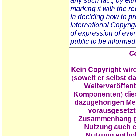
any such fact, by eit
marking it with the r
in deciding how to pr
international Copyrig
of expression of ever
public to be informed
Co
Kein Copyright wird
(
soweit er selbst d
Weiterveröffent
Komponenten
)
die
dazugehörigen Met
vorausgesetzt
Zusammenhang ger
Nutzung auch e
Nutzung enthob