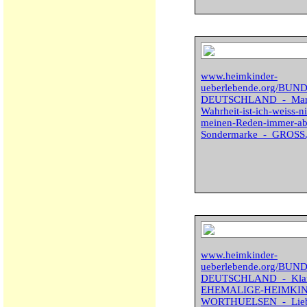
www.heimkinder-
ueberlebende.org/BU
DEUTSCHLAND_-_Marle
Wahrheit-ist-ich-weiss-
meinen-Reden-immer-abw
Sondermarke_-_GROSS.
www.heimkinder-
ueberlebende.org/BU
DEUTSCHLAND_-_Klare-
EHEMALIGE-HEIMKIND
WORTHUELSEN_-_Lieber