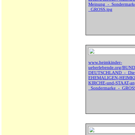
Meinung_-_Sondermarke-
_GROSS.jpg
www.heimkinder-
ueberlebende.org/BU
DEUTSCHLAND_-_Die-zer
EHEMALIGEN-HEIMKIND
KIRCHE-und-STAAT-ang
_Sondermarke_-_GROSS