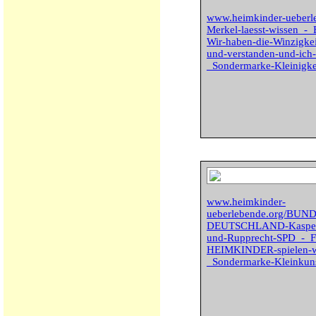
www.heimkinder-ueberl
Merkel-laesst-wisse
Wir-haben-die-Winzigkei
und-verstanden-und-ich-
_Sondermarke-Kleinigk
www.heimkinder-
ueberlebende.org/BU
DEUTSCHLAND-Kasperl
und-Rupprecht-SPD_-
HEIMKINDER-spielen-wi
_Sondermarke-Kleinkun