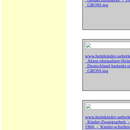
_Gedaechnismarke_-_Psst
_GROSS.jpg
www.heimkinder-uebe
_Akten-ehemaliger-Heim
_Deutschland-bedankt-s
_GROSS.jpg
www.heimkinder-uebe
_Kinder-Zwangsarbeit_-
1966_-_Kinder-schuften-