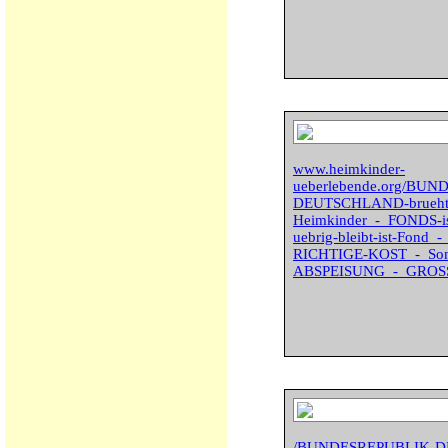
www.heimkinder-
ueberlebende.org/BU
DEUTSCHLAND-brueht-bi
Heimkinder_-_FONDS-i
uebrig-bleibt-ist-Fond_
RICHTIGE-KOST_-_Son
ABSPEISUNG_-_GROSS
/BUNDESREPUBLIK-D