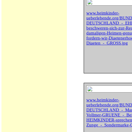
www.heimkinder-
ueberlebende.org/BU
DEUTSCHLAND_-_EH
beschweren-sich-zur-Re
damaligen-Heimen-genu
fordern-wir-Diaetenerh
Diaeten_-_GROSS.jpg
www.heimkinder-
ueberlebende.org/BU
DEUTSCHLAND_-_Marle
Vollmer-GRUENE_-_Be
HEIMKINDER-sprechen-w
Zunge_-_Sondermarke