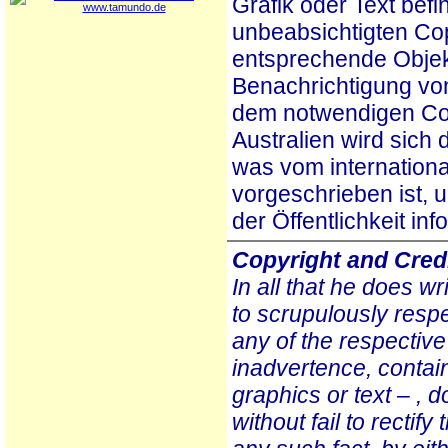
Grafik oder Text befi
unbeabsichtigten Cop
entsprechende Objek
Benachrichtigung vo
dem notwendigen Cop
Australien wird sic
was vom internationa
vorgeschrieben ist, 
der Öffentlichkeit i
Copyright and Credi
In all that he does wr
to scrupulously resp
any of the respectiv
inadvertence, contai
graphics or text – , 
without fail to recti